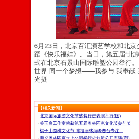
6月23日，北京百汇演艺学校和北
蹈《快乐福娃》。当日，第五届“北京
式在北京石景山国际雕塑公园举行。
世界 同一个梦想――我参与 我奉献 
光摄
【相关新闻】
·
北京国际旅游文化节盛装行进表演举行(图)
·
关玉良工作室荣获第五届奥林匹克文化节参与奖
·
棋子山围棋文化节 陈祖德林海峰赛台专注...
·
顺义奥林匹克水上公园举行皮划艇公开表演(图)