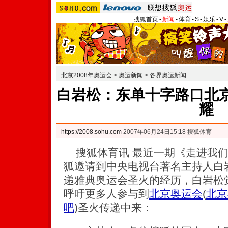
搜狐首页
-
新闻
-
体育
-
S
-
娱乐
-
V
-
北京2008年奥运会
>
奥运新闻
>
各界奥运新闻
白岩松：东单十字路口北京
耀
https://2008.sohu.com
2007年06月24日15:18 搜狐体育
搜狐体育讯 最近一期《走进我们
狐邀请到中央电视台著名主持人白岩
递雅典奥运会圣火的经历，白岩松
呼吁更多人参与到
北京奥运会
(
北京
吧
)
圣火传递中来：