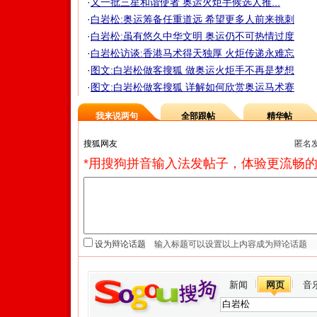
·
又一批三星和谐使者 奥运火炬手候选人推...
·
白岩松:奥运筹备任重道远 希望更多人前来挑刺
·
白岩松:虽有悠久中华文明 奥运仍不可热情过度
·
白岩松访谈:香港马术得天独厚 火炬传递永难忘
·
图文:白岩松做客搜狐 做奥运火炬手不再是梦想
·
图文:白岩松做客搜狐 详解如何欣赏奥运马术赛
我来说两句
全部跟帖
精华帖
匿名
*用搜狗拼音输入法发帖子，体验更流畅的
设为辩论话题
新闻
网页
音