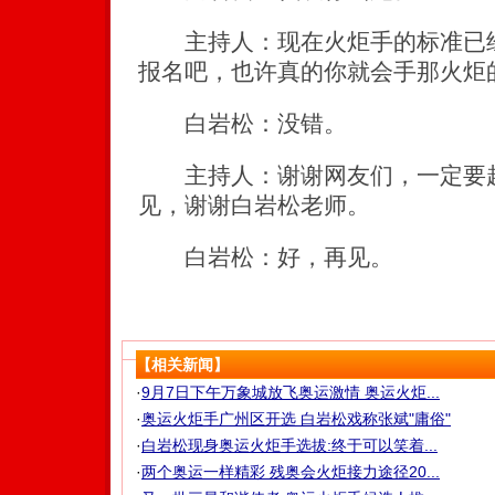
主持人：现在火炬手的标准已经
报名吧，也许真的你就会手那火炬
白岩松：没错。
主持人：谢谢网友们，一定要赶
见，谢谢白岩松老师。
白岩松：好，再见。
【相关新闻】
·
9月7日下午万象城放飞奥运激情 奥运火炬...
·
奥运火炬手广州区开选 白岩松戏称张斌"庸俗"
·
白岩松现身奥运火炬手选拔:终于可以笑着...
·
两个奥运一样精彩 残奥会火炬接力途径20...