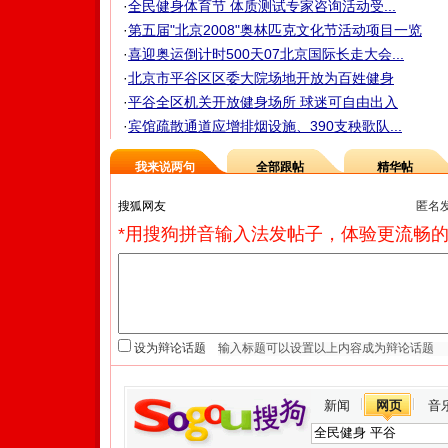
·
全民健身体育节 体质测试专家咨询活动受...
·
第五届"北京2008"奥林匹克文化节活动项目一览
·
喜迎奥运倒计时500天07北京国际长走大会...
·
北京市平谷区区委大院场地开放为百姓健身
·
平谷全区机关开放健身场所 球迷可自由出入
·
宾馆疏散通道应增排烟设施、390支秧歌队...
我来说两句
全部跟帖
精华帖
匿名
*用搜狗拼音输入法发帖子，体验更流畅的
设为辩论话题
新闻
网页
音