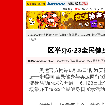
搜狐首页
-
新闻
-
体育
-
S
-
娱乐
-
V
-
北京2008年奥运会
>
奥运新闻
>
第五届“北京2008”奥林匹克
育活动
区举办6·23全民
https://2008.sohu.com
2007年06月25日19:24 第29届奥
奥运官方网站6月25日讯 为庆祝
进一步唱响“全民健身与奥运同行”
健身活动的深入开展， 6月23日
场举办了“6·23全民健身日展示活动
活动中 ，区老年协会、精华武