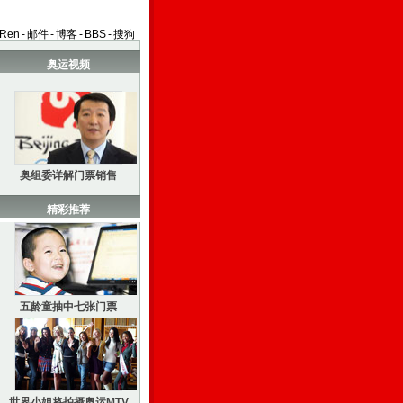
aRen
-
邮件
-
博客
-
BBS
-
搜狗
奥运视频
奥组委详解门票销售
精彩推荐
五龄童抽中七张门票
世界小姐将拍摄奥运MTV