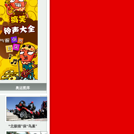
奥运图库
“北极猫”保“鸟巢”