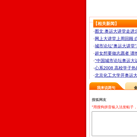
【相关新闻】
·
图文:奥运大讲堂走进
·
网上大讲堂上周回顾 白
·
城市论坛“奥运大讲堂
·
超女想要做志愿者 谭维
·
“中国城市论坛奥运大讲
·
心系2008 高校学子热
·
北京化工大学开奥运大讲
我来说两句
*用搜狗拼音输入法发帖子，