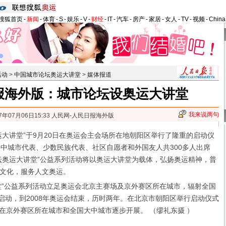
搜狐首页
-
新闻
-
体育
-
S
-
娱乐
-
V
-
财经
-
IT
-
汽车
-
房产
-
家居
-
女人
-
TV
-
视频
-
Chin
活动
>
中国城市论坛奥运大讲堂
>
媒体报道
报海外版：城市论坛设奥运大讲堂
我来说两句
07年07月06日15:33 人民网-人民日报海外版
讲堂”于9月20日在奥运会主会场所在地朝阳区举行了隆重的启动仪
大中城市代表、少数民族代表、社区自愿者和外国友人共300多人出席
坛奥运大讲堂”公益系列活动将以奥运大讲堂为载体，弘扬奥运精神，普
文化，服务人文奥运。
堂”公益系列活动立足奥运会北京主赛场及京外赛区所在城市，辐射全国
月启动，到2008年奥运会结束，历时两年。在北京市朝阳区举行启动仪式
在京外赛区所在城市和全国大中城市逐步开展。 （缪礼东摄 ）