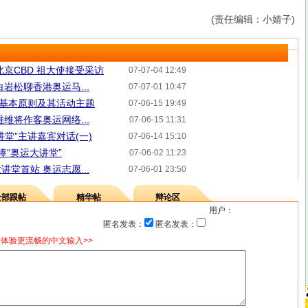
(责任编辑：小婧子)
北京CBD 祖大使接受采访
07-07-04 12:49
岩松聊香港奥运马...
07-07-01 10:47
”基本原则及其活动主题
07-06-15 19:49
维将作客奥运网络...
07-06-15 11:31
堂”主讲嘉宾对话(一)
07-06-14 15:10
捧“奥运大讲堂”
07-06-02 11:23
堂首站 奥运志愿...
07-06-01 23:50
全部跟帖
精华帖
辩论区
用户：
匿名发表：
匿名发表：
体验更流畅的中文输入>>