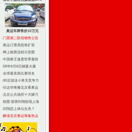
奥运车牌售价10万元
·
门票第二阶段销售公告
·
奥运订票系统将扩容
·
网上购票流程示意图
·
中国拳王速度世界最快
·
08年8月8日婚宴火爆
·
全球最卖座比赛排名
·
90后游泳小将无竞争力
·
任达华将搬北京看奥运
·
北京公共场所十大陋习
·
组图:冒牌刘翔惊现上海
·
刘翔恋上体坛女杰？
·
解读北京奥运筹备热点