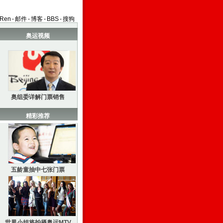
aRen
-
邮件
-
博客
-
BBS
-
搜狗
奥运视频
奥组委详解门票销售
精彩推荐
五龄童抽中七张门票
世界小姐将拍摄奥运MTV