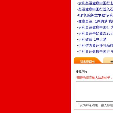
·
伊利奥运健康中国行 
·
奥运健康中国行驶入石家庄
·
8岁长跑神童争做“伊
·
健康奥运:飞翔的梦 我要
·
伊利奥运健康中国行 大
·
伊利奥运牛奶覆盖25万
·
伊利娃放飞奥运梦
·
伊利借力奥运提升品牌 
·
伊利奥运健康中国行 平
我来说两句
*用搜狗拼音输入法发帖子，
设为辩论话题