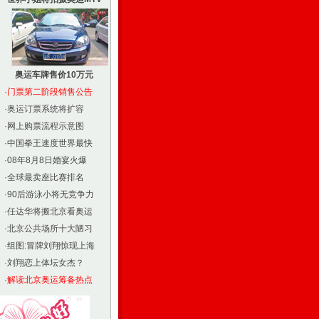
奥运车牌售价10万元
·
门票第二阶段销售公告
·
奥运订票系统将扩容
·
网上购票流程示意图
·
中国拳王速度世界最快
·
08年8月8日婚宴火爆
·
全球最卖座比赛排名
·
90后游泳小将无竞争力
·
任达华将搬北京看奥运
·
北京公共场所十大陋习
·
组图:冒牌刘翔惊现上海
·
刘翔恋上体坛女杰？
·
解读北京奥运筹备热点