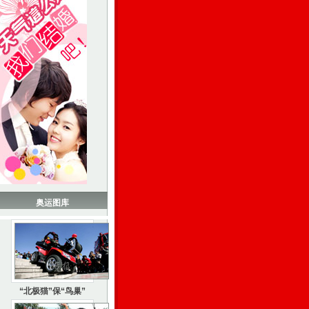
奥运图库
“北极猫”保“鸟巢”