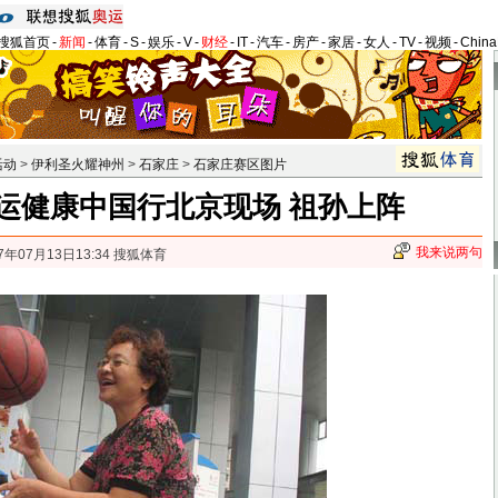
搜狐首页
-
新闻
-
体育
-
S
-
娱乐
-
V
-
财经
-
IT
-
汽车
-
房产
-
家居
-
女人
-
TV
-
视频
-
Chin
活动
>
伊利圣火耀神州
>
石家庄
>
石家庄赛区图片
运健康中国行北京现场 祖孙上阵
我来说两句
7年07月13日13:34 搜狐体育