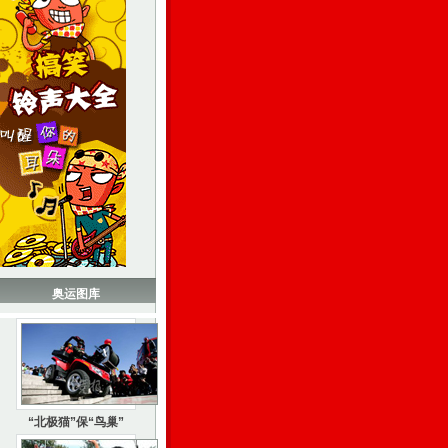
奥运图库
“北极猫”保“鸟巢”