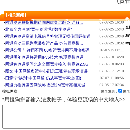
(责
【相关新闻】
我
·
网通奥运总指挥期待固网借奥运翻身 详解...
07-07-25 16:30
全
·
北京全力冲刺“宽带奥运”和“数字奥运”
07-07-25 15:43
精
·
网通称奥运高清电视信号将实现无损伤国际传送
07-07-25 10:48
·
网通启动三系列宽带奥运产品 办首届宽带...
07-07-25 10:32
辩
·
网通公司:与往届不同 08奥运宽带网不用输密码
07-07-19 08:11
·
网通明年奥运将运用IPv6技术 实现宽带奥运
07-07-18 14:28
·
网通称奥运期间北京全面宽带接入 带宽达2.5G
07-07-18 06:03
·
图文:中国网通奥运中心副总工张翎在现场演讲
07-07-17 12:10
·
田溯宁“诀别”中国网通 仍从事宽带事业(图)
07-07-11 08:56
·
网通力推奥运固网战略 奥运2M宽带亮相京城
07-05-17 07:34
匿名发表：
匿名
*用搜狗拼音输入法发帖子，体验更流畅的中文输入>>