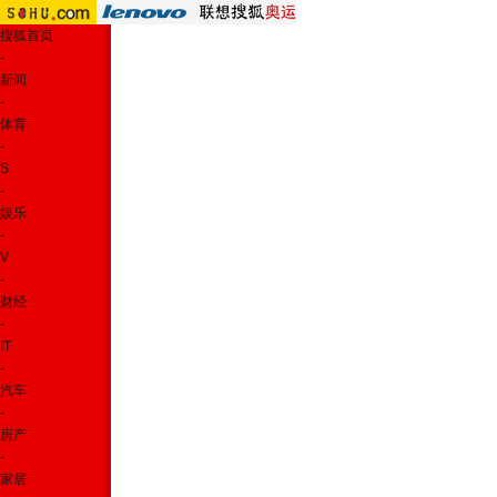
搜狐首页
-
新闻
-
体育
-
S
-
娱乐
-
V
-
财经
-
IT
-
汽车
-
房产
-
家居