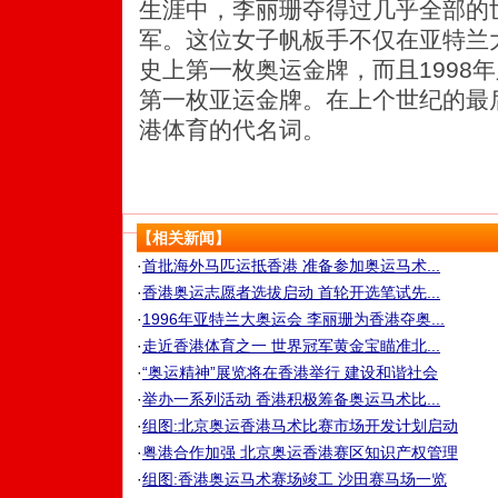
生涯中，李丽珊夺得过几乎全部的
军。这位女子帆板手不仅在亚特兰
史上第一枚奥运金牌，而且1998
第一枚亚运金牌。在上个世纪的最
港体育的代名词。
【相关新闻】
·
首批海外马匹运抵香港 准备参加奥运马术...
·
香港奥运志愿者选拔启动 首轮开选笔试先...
·
1996年亚特兰大奥运会 李丽珊为香港夺奥...
·
走近香港体育之一 世界冠军黄金宝瞄准北...
·
“奥运精神”展览将在香港举行 建设和谐社会
·
举办一系列活动 香港积极筹备奥运马术比...
·
组图:北京奥运香港马术比赛市场开发计划启动
·
粤港合作加强 北京奥运香港赛区知识产权管理
·
组图:香港奥运马术赛场竣工 沙田赛马场一览