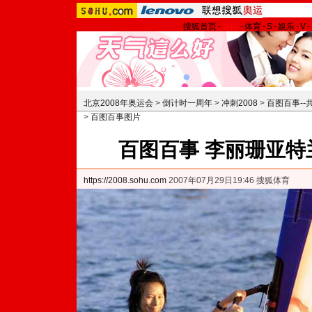
搜狐首页
-
新闻
-
体育
-
S
-
娱乐
-
V
-
北京2008年奥运会
>
倒计时一周年
>
冲刺2008
>
百图百事-
>
百图百事图片
百图百事 李丽珊亚特
https://2008.sohu.com
2007年07月29日19:46 搜狐体育