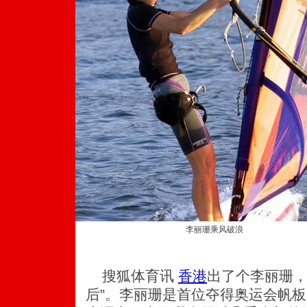
李丽珊乘风破浪
搜狐体育讯
香港
出了个李丽珊，
后”。李丽珊是首位夺得奥运会帆