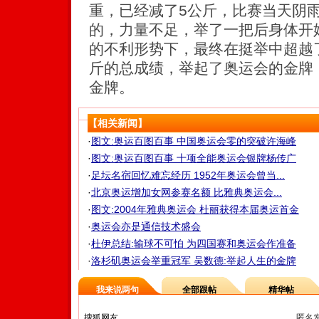
重，已经减了5公斤，比赛当天阴
的，力量不足，举了一把后身体开
的不利形势下，最终在挺举中超越了
斤的总成绩，举起了奥运会的金牌
金牌。
【相关新闻】
·
图文:奥运百图百事 中国奥运会零的突破许海峰
·
图文:奥运百图百事 十项全能奥运会银牌杨传广
·
足坛名宿回忆难忘经历 1952年奥运会曾当...
·
北京奥运增加女网参赛名额 比雅典奥运会...
·
图文:2004年雅典奥运会 杜丽获得本届奥运首金
·
奥运会亦是通信技术盛会
·
杜伊总结:输球不可怕 为四国赛和奥运会作准备
·
洛杉矶奥运会举重冠军 吴数德:举起人生的金牌
我来说两句
全部跟帖
精华帖
匿名