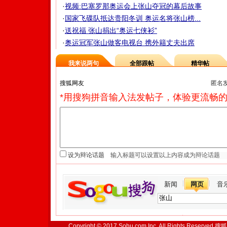
·
视频:巴塞罗那奥运会上张山夺冠的幕后故事
·
国家飞碟队抵达贵阳冬训 奥运名将张山榜...
·
送祝福 张山捐出“奥运七侠衫”
·
奥运冠军张山做客电视台 携外籍丈夫出席
我来说两句
全部跟帖
精华帖
匿名
*用搜狗拼音输入法发帖子，体验更流畅的
设为辩论话题
新闻
网页
音
Copyright © 2017 Sohu.com Inc. All Rights Reserved