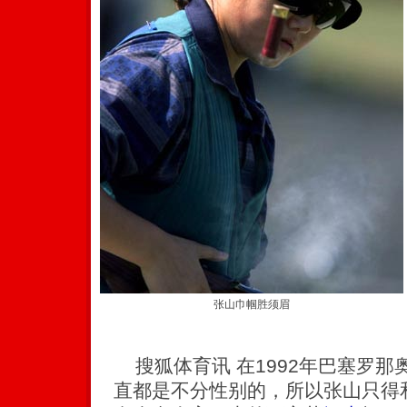
张山巾帼胜须眉
搜狐体育讯 在1992年巴塞罗那
直都是不分性别的，所以张山只得