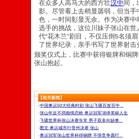
在众多人高马大的西方壮
汉中
间，
影。尽管看上去稍显孱弱，但当手
色，一时间彰显无余。作为决赛中
选手的挑战，这位川妹子张山在世
代“花木兰”剧目，不仅压倒5名须
了世界纪录，亲手书写了世界射击
颁奖仪式上，比赛中获得银牌和铜牌
张山抱起。
【相关新闻】
·
中国奥运50大经典时刻 张山飞碟百发百中...
·
张山年近不惑痴情恋枪 奥运冠军演绎美丽人生
·
飞碟世界杯张山决赛失常 男子双多向缺奥...
·
图文:奥运城市行贵州决赛 张山
·
奥运冠军张山世界杯得铜牌 不惧竞争愿打...