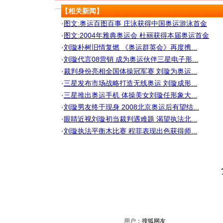
【相关新闻】
·
图文:奥运百图百事 庄泳获得中国奥运游泳首金
·
图文:2004年雅典奥运会 杜丽获得本届奥运首金
·
刘璇朴树旧情复燃 《奥运群英会》再度携...
·
刘璇代言08营销 成为奥运伙伴三星电子形...
·
裁判身份亮相全国体操冠军赛 刘璇为奥运...
·
三星发布市场战略打造无线奥运 刘璇成形...
·
三星推出奥运手机 体操美女刘璇任形象大...
·
刘璇男友终于现身 2008北京奥运后有望结...
·
眼睛近视刘璇初当裁判遇难题 渴望执法北...
·
刘璇执法平衡木比赛 程菲表现出色获得师...
用户：