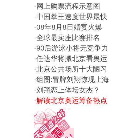
·
网上购票流程示意图
·
中国拳王速度世界最快
·
08年8月8日婚宴火爆
·
全球最卖座比赛排名
·
90后游泳小将无竞争力
·
任达华将搬北京看奥运
·
北京公共场所十大陋习
·
组图:冒牌刘翔惊现上海
·
刘翔恋上体坛女杰？
·
解读北京奥运筹备热点