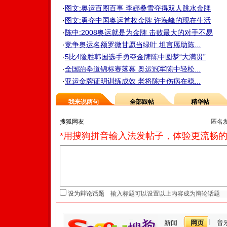
·
图文:奥运百图百事 李娜桑雪夺得双人跳水金牌
·
图文:勇夺中国奥运首枚金牌 许海峰的现在生活
·
陈中:2008奥运就是为金牌 击败最大的对手不易
·
竞争奥运名额罗微甘愿当绿叶 坦言愿助陈...
·
5比4险胜韩国选手勇夺金牌陈中圆梦“大满贯”
·
全国跆拳道锦标赛落幕 奥运冠军陈中轻松...
·
亚运金牌证明训练成效 老将陈中伤病在稳...
我来说两句
全部跟帖
精华帖
匿名
*用搜狗拼音输入法发帖子，体验更流畅的
设为辩论话题
新闻
网页
音