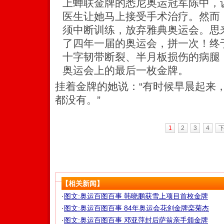
上蝉联金牌的悉尼奥运冠军陈中，
医生让她马上接受手术治疗。然而
须中断训练，放弃雅典奥运会。思
了四年一届的奥运会，拼一次！终
十字韧带断裂、半月板损伤的病腿
奥运会上的最后一枚金牌。
挂着金牌的她说：“有时候早晨起来
都没有。”
1
2
3
4
【相关新闻】
·
图文:奥运百图百事 韩晓鹏获雪上项目首枚金牌
·
图文:奥运百图百事 84年奥运会花剑金牌栾菊杰
·
图文:奥运百图百事 邓亚萍封后萨翁亲手颁金牌