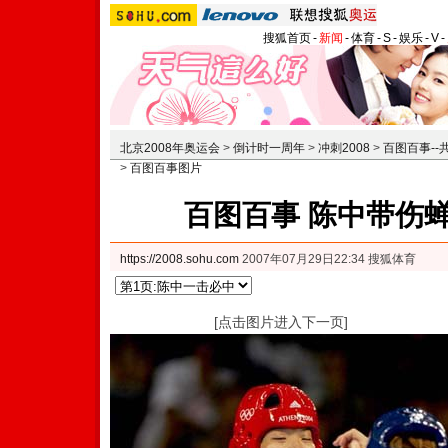
搜狐首页
-
新闻
-
体育
-
S
-
娱乐
-
V
-
北京2008年奥运会
>
倒计时一周年
>
冲刺2008
>
百图百事-
>
百图百事图片
百图百事 陈中带伤
https://2008.sohu.com
2007年07月29日22:34 搜狐体育
[点击图片进入下一页]