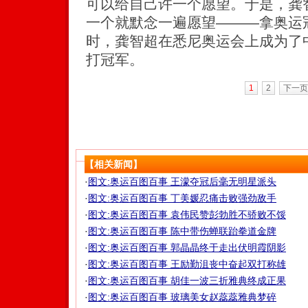
可以给自己许一个愿望。于是，龚
一个就默念一遍愿望———拿奥运冠
时，龚智超在悉尼奥运会上成为了
打冠军。
1
2
下一页
【相关新闻】
·
图文:奥运百图百事 王濛夺冠后毫无明星派头
·
图文:奥运百图百事 丁美媛忍痛击败强劲敌手
·
图文:奥运百图百事 袁伟民赞彭勃胜不骄败不馁
·
图文:奥运百图百事 陈中带伤蝉联跆拳道金牌
·
图文:奥运百图百事 郭晶晶终于走出伏明霞阴影
·
图文:奥运百图百事 王励勤沮丧中奋起双打称雄
·
图文:奥运百图百事 胡佳一波三折雅典终成正果
·
图文:奥运百图百事 玻璃美女赵蕊蕊雅典梦碎