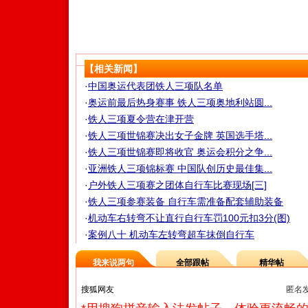
【相关新闻】
·
中国奥运代表团铁人三项队名单
·
奥运前最后热身赛事 铁人三项奥地利站圆...
·
铁人三项夏令营在津开营
·
铁人三项世锦赛决出女子金牌 英国选手塔...
·
铁人三项世锦赛即将收官 奥运会积分之争...
·
亚洲铁人三项锦标赛 中国队创历史最佳集...
·
户外铁人三项赛之团体自行车比赛现场[三]
·
铁人三项参赛装备 自行车需准备配套辅助装备
·
机动车右转弯不让直行自行车罚100元扣3分(图)
·
案例八十 机动车左转弯超车抹倒自行车
我来说两句
全部跟帖
精华帖
匿名