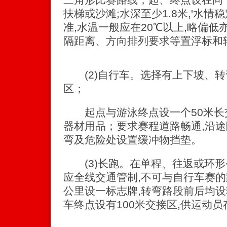
扶梯或沙滩;水深至少1.8米,'水情
准,水温一般应在20℃以上,略偏
隔距离、方向排列要求等置浮标和
(2)自行车。选择有上下坡、转
区；
起点与游泳终点设一个50米长交
器材用品；要求赛程道路畅通,沿途
弯及危险处设置缓冲物挡垫。
(3)长跑。在单程、往返或环形
应全线交通管制,不可与自行车赛
公里设一标志牌,转弯路段前后均
车终点设有100米交接区,供运动