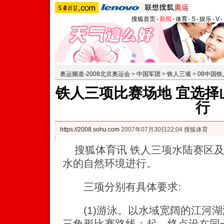
搜狐首页
-
新闻
-
体育
-
S
-
娱乐
-
V
-
奥运频道-2008北京奥运会
>
中国军团
>
铁人三项
>
08中国
铁人三项比赛场地 宜选择
行
https://2008.sohu.com
2007年07月30日22:04 搜狐体育
搜狐体育讯 铁人三项水陆赛区及
水的自然环境进行。
三项分别有具体要求:
(1)游泳。以水域宽阔的江河湖
三角形比赛路线；起、终点设在同