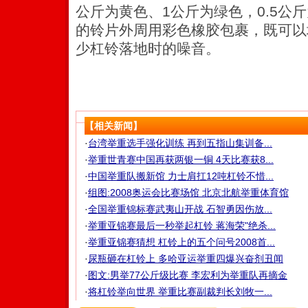
公斤为黄色、1公斤为绿色，0.5公斤
的铃片外周用彩色橡胶包裹，既可以
少杠铃落地时的噪音。
【相关新闻】
·
台湾举重选手强化训练 再到五指山集训备...
·
举重世青赛中国再获两银一铜 4天比赛获8...
·
中国举重队搬新馆 力士肩扛12吨杠铃不惜...
·
组图:2008奥运会比赛场馆 北京北航举重体育馆
·
全国举重锦标赛武夷山开战 石智勇因伤放...
·
举重亚锦赛最后一秒举起杠铃 蒋海荣"绝杀...
·
举重亚锦赛猜想 杠铃上的五个问号2008首...
·
尿瓶砸在杠铃上 多哈亚运举重四爆兴奋剂丑闻
·
图文:男举77公斤级比赛 李宏利为举重队再摘金
·
将杠铃举向世界 举重比赛副裁判长刘牧一...