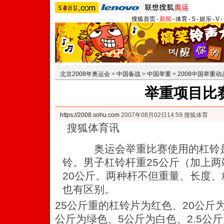
搜狐首页
-
新闻
-
体育
-
S
-
娱乐
-
V
-
北京2008年奥运会
>
中国备战
>
中国举重
>
2008中国举重动
举重项目比
https://2008.sohu.com
2007年08月02日14:59 搜狐体育
搜狐体育讯
奥运会举重比赛使用的杠铃是
铃。男子杠铃杆重25公斤（加上
20公斤。两种杆不但重量、长度
也有区别。
25公斤重的杠铃片为红色、20公斤为
公斤为绿色、5公斤为白色、2.5公斤