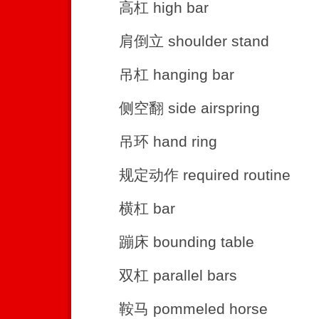
高杠 high bar
肩倒立 shoulder stand
吊杠 hanging bar
侧空翻 side airspring
吊环 hand ring
规定动作 required routine
横杠 bar
蹦床 bounding table
双杠 parallel bars
鞍马 pommeled horse