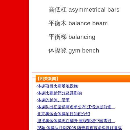
高低杠 asymmetrical bars
平衡木 balance beam
平衡梯 balancing
体操凳 gym bench
【相关新闻】
·
体操项目比赛场地设施
·
体操比赛起评分及其影响
·
体操的起源、沿革
·
体操队出征世锦赛名单公布 江钰源提前锁...
·
北京奥运会体操项目知识介绍
·
迎接奥运体操志在翻身 重现辉煌中国需过...
·
视频:体操队冲刺2008 陆善真直言踏实做好备战