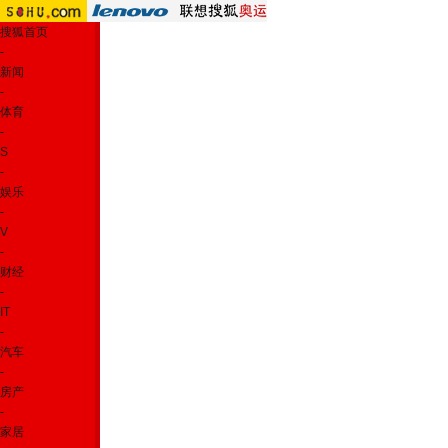
搜狐首页
-
新闻
-
体育
-
S
-
娱乐
-
V
-
财经
-
IT
-
汽车
-
房产
-
家居