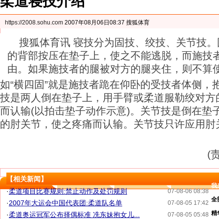
柔道寝技介绍
https://2008.sohu.com
2007年08月06日08:37 搜狐体育
搜狐体育讯 寝技分为固技、绞技、关节技。
的背部按压在垫子上，使之不能逃脱，而施技
由。如果施技者的腿被对方的腿夹住，则不算
如“横四固”就是施技者跪在仰卧的受技者体侧，
技是两人倒在垫子上，用手臂或柔道服勒绞对方
而认输(以拍击垫子动作示意)。关节技是倒在垫
的肘关节，使之疼痛而认输。关节技只许应用肘
(
【相关新闻】
我
·
柔道项目比赛规则:禁止动作及处罚规则
07-08-06 08:38
全
·
2007年大运会中国代表团:柔道队名单
07-08-05 17:42
精
·
柔道奥运冠军公布择偶标准 冼东妹抱女儿...
07-08-05 05:48