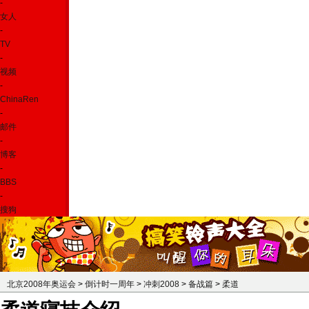
-
女人
-
TV
-
视频
-
ChinaRen
-
邮件
-
博客
-
BBS
-
搜狗
北京2008年奥运会
>
倒计时一周年
>
冲刺2008
>
备战篇
>
柔道