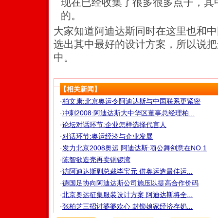
现在已经收集了很多很多点子，其
的。
大家知道阿迪达斯同时在这里也和中
选出其中最好的设计方案，所以说把
中。
【相关新闻】
·
柏文康:北京奥运令阿迪达斯与中国联系更紧密
·
冲刺2008:阿迪达斯大中华区董事总经理柏...
·
论坛对话环节:企业怎样选择代言人
·
对话环节:奥运经济与企业发展
·
发力北京2008奥运 阿迪达斯:项公舞剑意在NO.1
·
陈智欲造壳再卖铜锣湾
·
访阿迪达斯副总裁毕宝元 借奥运造最佳运...
·
德国足协向阿迪达斯公司施压以提高合作价码
·
北京奥运征集服装设计方案 阿迪达斯将全...
·
张柏芝三招讨婆婆欢心 封锁娘家经济存奶...