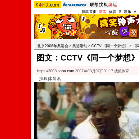
搜狐首页
-
新闻
-
体育
-
S
-
娱乐
-
V
-
北京2008年奥运会
>
奥运活动
>
CCTV-《同一个梦想》
>
《
图文：CCTV《同一个梦想》
https://2008.sohu.com
2007年08月07日01:17 搜狐体育
搜狐体育讯