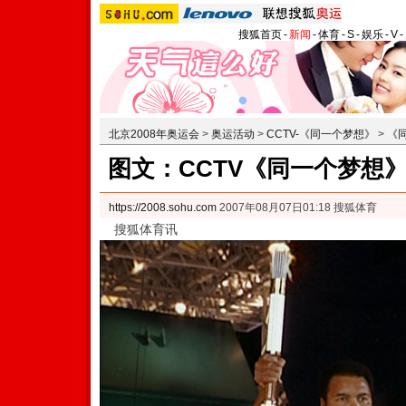
搜狐首页
-
新闻
-
体育
-
S
-
娱乐
-
V
-
北京2008年奥运会
>
奥运活动
>
CCTV-《同一个梦想》
>
《
图文：CCTV《同一个梦想
https://2008.sohu.com
2007年08月07日01:18 搜狐体育
搜狐体育讯