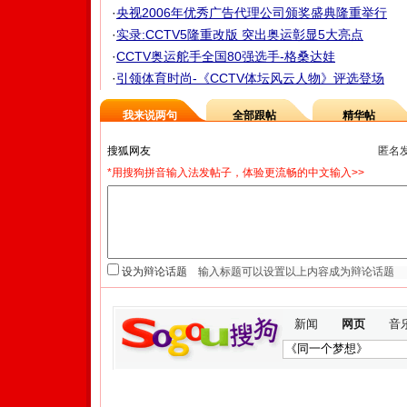
·
央视2006年优秀广告代理公司颁奖盛典隆重举行
·
实录:CCTV5隆重改版 突出奥运彰显5大亮点
·
CCTV奥运舵手全国80强选手-格桑达娃
·
引领体育时尚-《CCTV体坛风云人物》评选登场
我来说两句
全部跟帖
精华帖
匿名
*用搜狗拼音输入法发帖子，体验更流畅的中文输入>>
设为辩论话题
新闻
网页
音