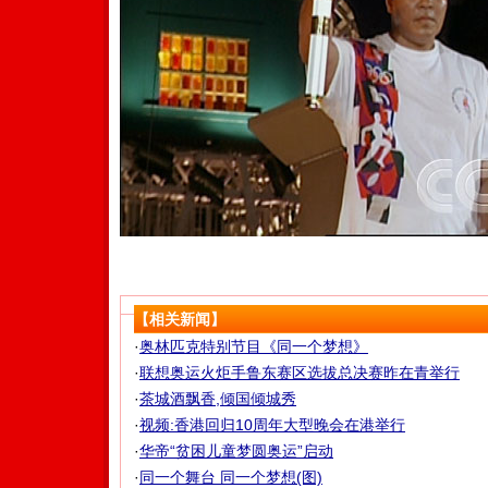
【相关新闻】
·
奥林匹克特别节目《同一个梦想》
·
联想奥运火炬手鲁东赛区选拔总决赛昨在青举行
·
茶城酒飘香,倾国倾城秀
·
视频:香港回归10周年大型晚会在港举行
·
华帝“贫困儿童梦圆奥运”启动
·
同一个舞台 同一个梦想(图)