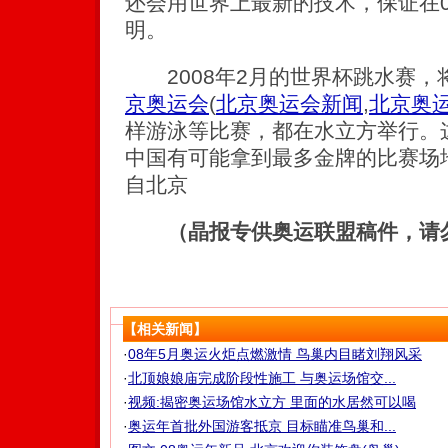
还会用世界上最新的技术，保证在0
明。
2008年2月的世界杯跳水赛，
京奥运会
(
北京奥运会新闻
,
北京奥
样游泳等比赛，都在水立方举行。
中国有可能拿到最多金牌的比赛场
自北京
（晶报专供奥运联盟稿件，请
【相关新闻】
·
08年5月奥运火炬点燃激情 鸟巢内目睹刘翔风采
·
北顶娘娘庙完成阶段性施工 与奥运场馆交...
·
视频:揭密奥运场馆水立方 里面的水居然可以喝
·
奥运年首批外国游客抵京 目标瞄准鸟巢和...