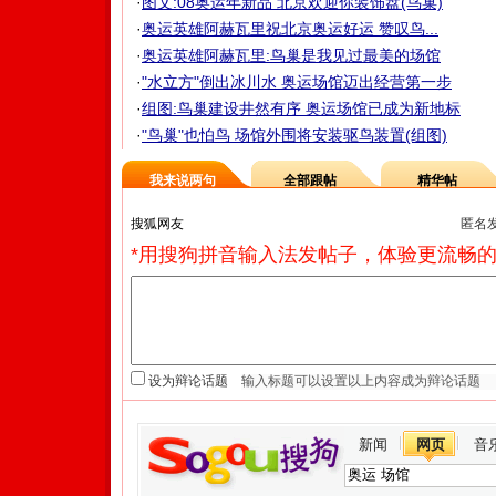
·
图文:08奥运年新品 北京欢迎你装饰盘(鸟巢)
·
奥运英雄阿赫瓦里祝北京奥运好运 赞叹鸟...
·
奥运英雄阿赫瓦里:鸟巢是我见过最美的场馆
·
"水立方"倒出冰川水 奥运场馆迈出经营第一步
·
组图:鸟巢建设井然有序 奥运场馆已成为新地标
·
"鸟巢"也怕鸟 场馆外围将安装驱鸟装置(组图)
我来说两句
全部跟帖
精华帖
匿名
*用搜狗拼音输入法发帖子，体验更流畅的
设为辩论话题
新闻
网页
音