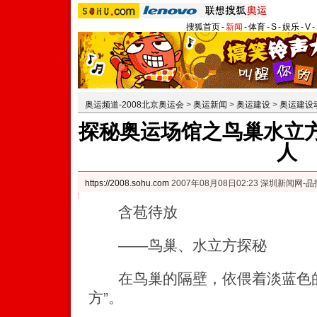
搜狐首页
-
新闻
-
体育
-
S
-
娱乐
-
V
-
奥运频道-2008北京奥运会
>
奥运新闻
>
奥运建设
>
奥运建设
探秘奥运场馆之鸟巢水立方
人
https://2008.sohu.com
2007年08月08日02:23 深圳新闻网-晶
含苞待放
——鸟巢、水立方探秘
在鸟巢的隔壁，依偎着淡蓝色的
方”。