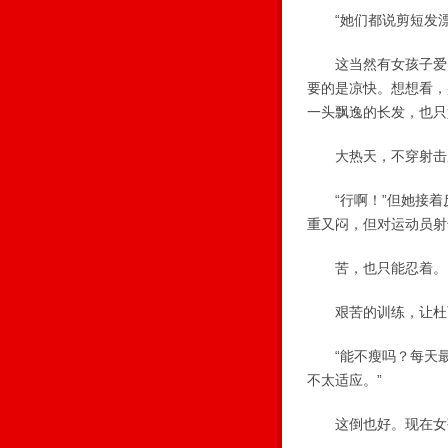
“她们都说剪短发漂
这当然有女孩子爱美
要的是凉快。想想看，
一头飘逸的长发，也只
大热天，不穿射击
“行啊！”但她接着反
重又闷，但对运动员射
苦，也只能忍着。
艰苦的训练，让杜丽
“能不瘦吗？每天最
不太适应。”
这倒也好。现在女孩