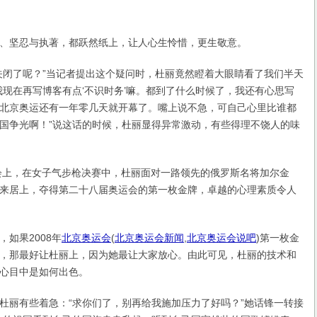
坚忍与执著，都跃然纸上，让人心生怜惜，更生敬意。
闭了呢？”当记者提出这个疑问时，杜丽竟然瞪着大眼睛看了我们半天
我现在再写博客有点‘不识时务’嘛。都到了什么时候了，我还有心思写
北京奥运还有一年零几天就开幕了。嘴上说不急，可自己心里比谁都
国争光啊！”说这话的时候，杜丽显得异常激动，有些得理不饶人的味
会上，在女子气步枪决赛中，杜丽面对一路领先的俄罗斯名将加尔金
来居上，夺得第二十八届奥运会的第一枚金牌，卓越的心理素质令人
如果2008年
北京奥运会
(
北京奥运会新闻
,
北京奥运会说吧
)
第一枚金
，那最好让杜丽上，因为她最让大家放心。由此可见，杜丽的技术和
心目中是如何出色。
丽有些着急：“求你们了，别再给我施加压力了好吗？”她话锋一转接