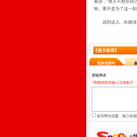
着说，“谁又不想在自
响。要不是为了这一刻
说到这儿，杜丽淡然
【相关新闻】
我来说两句
*用搜狗拼音输入法发帖子，
设为辩论话题