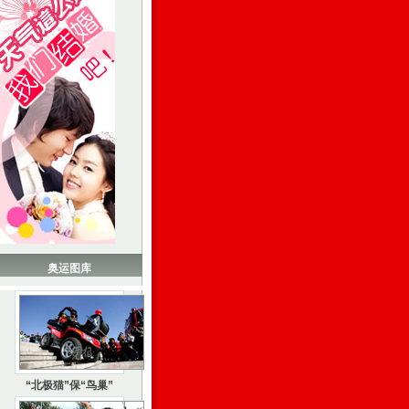
奥运图库
“北极猫”保“鸟巢”