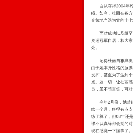
自从夺得2004年雅
绩。如今，杜丽在各方
光荣地当选为党的十七
面对成功以及纷至沓
奥运冠军自居，和大家
处。
记得杜丽自雅典奥运
由于她本身性格的腼腆
发挥，甚至为了达到个
点。这一切，让杜丽感
良，虽不苟言笑，可对
今年2月份，她曾经
续一个月，疼得有点支
练了算了，但08年还
课不认真练都会觉的对
现在感觉一下懂事了。