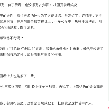
亮。剪了看看，也没漂亮多少啊！”杜丽开着玩笑说。
的天性，恐怕更多的还是为了方便训练。头发短了，好打理，更主
盛夏时节，厚厚的射击服穿在身上，十多公斤重，热得汗流浃背。那
好忍痛割爱，图个清爽。
服训练不行吗？
问：“那你能打准吗？”原来，那身帆布做成的射击服，虽然穿起来又
击时保持稳定性，却起着非常重要的作用。
看上去也消瘦了一些。
少三练到四练，有时晚上还要再加练。再说了，上海这边的饮食我也
子都流行减肥，这算是自然减肥吧，杜丽就是这样苦中作乐。