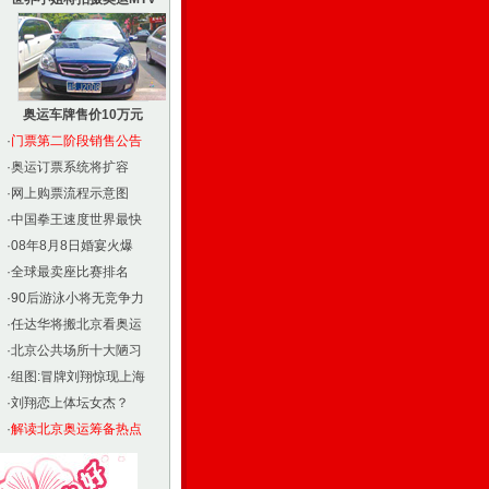
奥运车牌售价10万元
·
门票第二阶段销售公告
·
奥运订票系统将扩容
·
网上购票流程示意图
·
中国拳王速度世界最快
·
08年8月8日婚宴火爆
·
全球最卖座比赛排名
·
90后游泳小将无竞争力
·
任达华将搬北京看奥运
·
北京公共场所十大陋习
·
组图:冒牌刘翔惊现上海
·
刘翔恋上体坛女杰？
·
解读北京奥运筹备热点