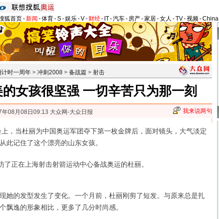
搜狐首页
-
新闻
-
体育
-
S
-
娱乐
-
V
-
财经
-
IT
-
汽车
-
房产
-
家居
-
女人
-
TV
-
视频
-
Chin
倒计时一周年
>
冲刺2008
>
备战篇
>
射击
美的女孩很坚强 一切辛苦只为那一刻
我来说两句
7年08月08日09:13 大众网-大众日报
上，当杜丽为中国奥运军团夺下第一枚金牌后，面对镜头，大气淡定
从此记住了这个漂亮的山东女孩。
访了正在上海射击射箭运动中心备战奥运的杜丽。
她的发型发生了变化。一个月前，杜丽刚剪了短发。与原来总是扎
个飘逸的形象相比，更多了几分时尚感。