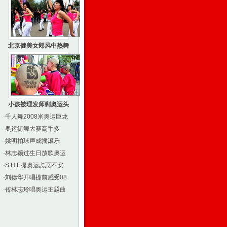
北京健美女郎风中热舞
小孩被理发师剃奥运头
·
千人舞2008米奥运巨龙
·
奥运街舞大赛高手多
·
姚明拍球声成摇滚乐
·
林志颖过生日放歌奥运
·
S.H.E提奥运忐忑不安
·
刘德华开唱提前感受08
·
传林志玲唱奥运主题曲