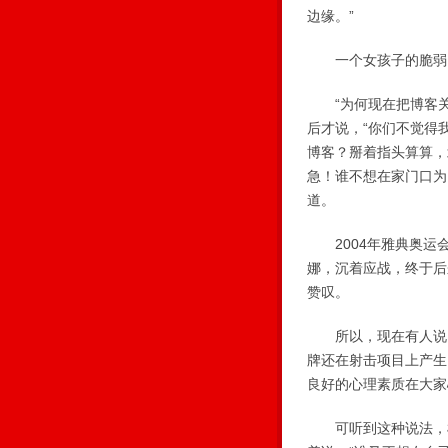
边缘。”
一个女孩子的脆弱、
“为何现在把博客关
后才说，“你们不觉得
博客？掰着指头算算，
急！谁不想在家门口为
道。
2004年雅典奥运
娜，沉着应战，终于后
赞叹。
所以，现在有人说，
牌还在射击项目上产生
良好的心理素质在大家
可听到这种说法，杜