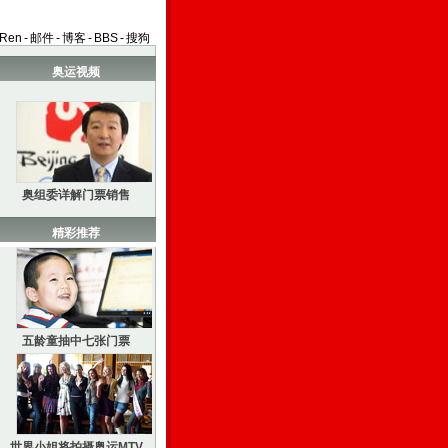
aRen
-
邮件
-
博客
-
BBS
-
搜狗
奥运视频
奥组委详解门票销售
精彩推荐
五龄童抽中七张门票
世界小姐将拍摄奥运MTV