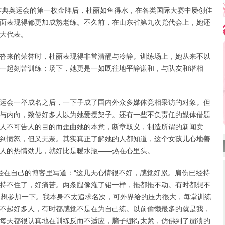
典奥运会的第一枚金牌后，杜丽如鱼得水，在各类国际大赛中屡创佳
面表现得都更加成熟老练。不久前，在山东省第九次党代会上，她还
大代表。
来的荣誉时，杜丽表现得非常清醒与冷静。训练场上，她从来不以
一起刻苦训练；场下，她更是一如既往地平静谦和，与队友和谐相
会一举成名之后，一下子成了国内外众多媒体竞相采访的对象。但
与内向，致使好多人以为她爱摆架子。还有一些不负责任的媒体借题
人不可告人的目的而歪曲她的本意，断章取义，制造所谓的新闻卖
到愤怒，但又无奈。其实真正了解她的人都知道，这个女孩儿心地善
人的热情劲儿，就好比是暖水瓶——热在心里头。
在自己的博客里写道：“这几天心情很不好，感觉好累。肩伤已经持
持不住了，好痛苦。两条腿像灌了铅一样，拖都拖不动。有时都想不
是想参加一下。我本身不太追求名次，可外界给的压力很大，每堂训练
不起好多人，有时都感觉不是在为自己练。以前偷懒最多的就是我，
每天都很认真地在训练反而不适应，脑子绷得太紧，仿佛到了崩溃的