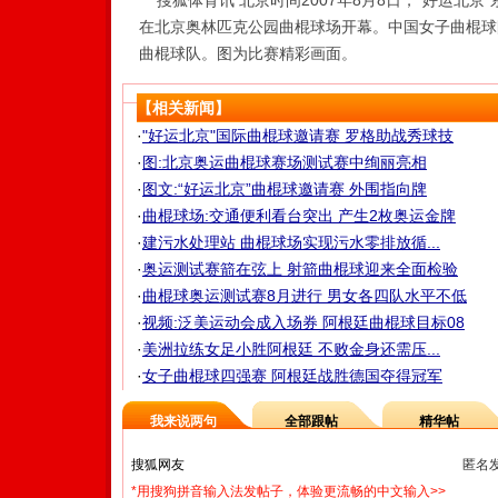
搜狐体育讯 北京时间2007年8月8日，“好运北京”
在北京奥林匹克公园曲棍球场开幕。中国女子曲棍球
曲棍球队。图为比赛精彩画面。
【相关新闻】
·
"好运北京"国际曲棍球邀请赛 罗格助战秀球技
·
图:北京奥运曲棍球赛场测试赛中绚丽亮相
·
图文:“好运北京”曲棍球邀请赛 外围指向牌
·
曲棍球场:交通便利看台突出 产生2枚奥运金牌
·
建污水处理站 曲棍球场实现污水零排放循...
·
奥运测试赛箭在弦上 射箭曲棍球迎来全面检验
·
曲棍球奥运测试赛8月进行 男女各四队水平不低
·
视频:泛美运动会成入场券 阿根廷曲棍球目标08
·
美洲拉练女足小胜阿根廷 不败金身还需压...
·
女子曲棍球四强赛 阿根廷战胜德国夺得冠军
我来说两句
全部跟帖
精华帖
匿名
*用搜狗拼音输入法发帖子，体验更流畅的中文输入>>