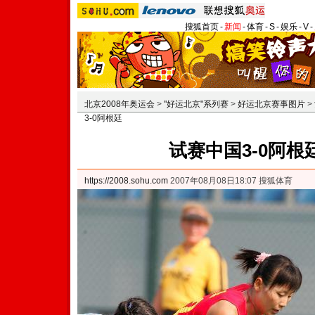
搜狐首页
-
新闻
-
体育
-
S
-
娱乐
-
V
-
北京2008年奥运会
>
"好运北京"系列赛
>
好运北京赛事图片
>
3-0阿根廷
试赛中国3-0阿根
https://2008.sohu.com
2007年08月08日18:07 搜狐体育