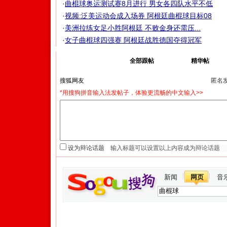
·
曲棍球奥运测试赛8月进行 男女各四队水平不低
·
视频:泛美运动会成入场券 阿根廷曲棍球目标08
·
美洲拉练女足小胜阿根廷 不败金身还需压...
·
女子曲棍球四强赛 阿根廷战胜德国夺得冠军
我来说两句
全部跟帖
精华帖
匿名
*用搜狗拼音输入法发帖子，体验更流畅的中文输入>>
设为辩论话题
新闻
网页
音