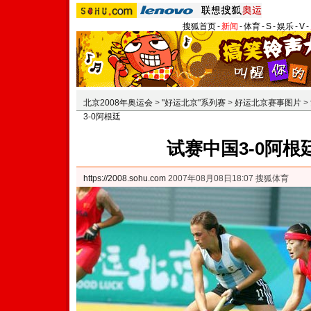
搜狐首页
-
新闻
-
体育
-
S
-
娱乐
-
V
-
北京2008年奥运会
>
"好运北京"系列赛
>
好运北京赛事图片
>
3-0阿根廷
试赛中国3-0阿根
https://2008.sohu.com
2007年08月08日18:07 搜狐体育