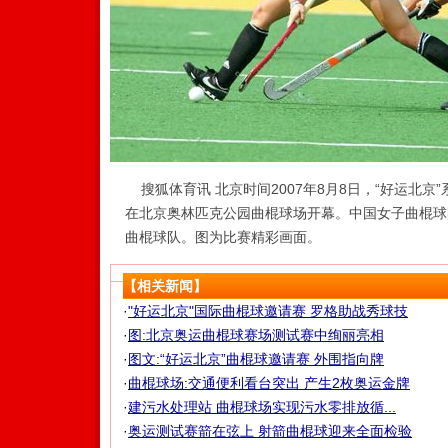
搜狐体育讯 北京时间2007年8月8日，“好运北京”
在北京奥林匹克公园曲棍球场开幕。中国女子曲棍球
曲棍球队。图为比赛精彩画面。
【相关新闻】
·
"好运北京"国际曲棍球邀请赛 罗格助战秀球技
·
图:北京奥运曲棍球赛场测试赛中绚丽亮相
·
图文:“好运北京”曲棍球邀请赛 外围指向牌
·
曲棍球场:交通便利看台突出 产生2枚奥运金牌
·
建污水处理站 曲棍球场实现污水零排放循...
·
奥运测试赛箭在弦上 射箭曲棍球迎来全面检验