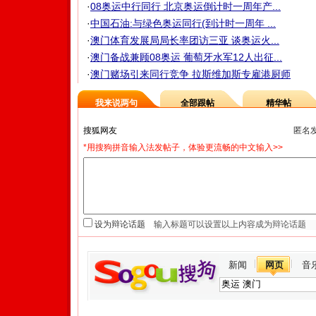
·
08奥运中行同行 北京奥运倒计时一周年产...
·
中国石油:与绿色奥运同行(到计时一周年 ...
·
澳门体育发展局局长率团访三亚 谈奥运火...
·
澳门备战兼顾08奥运 葡萄牙水军12人出征...
·
澳门赌场引来同行竞争 拉斯维加斯专雇港厨师
我来说两句
全部跟帖
精华帖
匿名
*用搜狗拼音输入法发帖子，体验更流畅的中文输入>>
设为辩论话题
新闻
网页
音