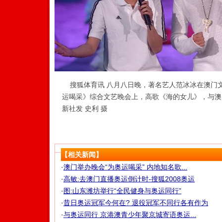
搜狐体育讯 八月八日晚，著名艺人范冰冰在澳门
运喝采》综合文艺晚会上，高歌《海的女儿》，与澳
新社发 史利 摄
【相关新闻】
·
澳门举办晚会“为奥运喝采” 内地知名歌...
·
高敏:去澳门直播奥运倒计时-搜狐2008奥运
·
图:山东潍坊举行“全民健身与奥运同行”
·
昔日奥运冠军今何在? 退役冠军不同行各有作为
·
与奥运同行 京港澳青少年聚京城寄语奥运...