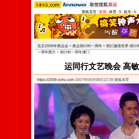
搜狐首页
-
新闻
-
体育
-
S
-
娱乐
-
V
-
北京2008年奥运会
>
奥运倒计时一周年
>
我们邀请世界-倒计
一周年图片
>
倒计时一周年澳门
运同行文艺晚会 高
https://2008.sohu.com
2007年08月08日22:39 搜狐体育