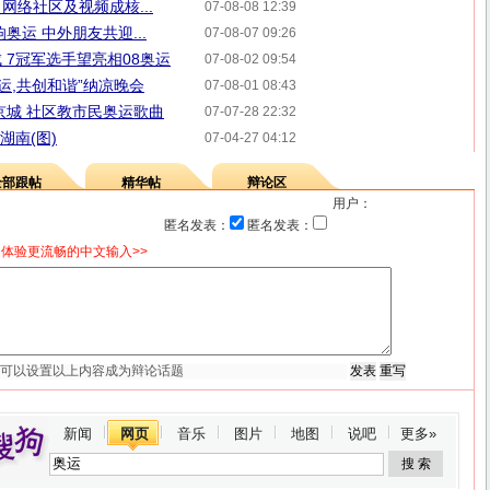
 网络社区及视频成核...
07-08-08 12:39
奥运 中外朋友共迎...
07-08-07 09:26
 7冠军选手望亮相08奥运
07-08-02 09:54
运,共创和谐”纳凉晚会
07-08-01 08:43
京城 社区教市民奥运歌曲
07-07-28 22:32
湖南(图)
07-04-27 04:12
全部跟帖
精华帖
辩论区
用户：
匿名发表：
匿名发表：
体验更流畅的中文输入>>
新闻
网页
音乐
图片
地图
说吧
更多»