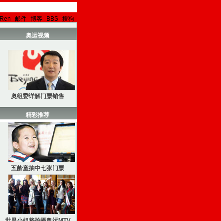
aRen
-
邮件
-
博客
-
BBS
-
搜狗
奥运视频
奥组委详解门票销售
精彩推荐
五龄童抽中七张门票
世界小姐将拍摄奥运MTV