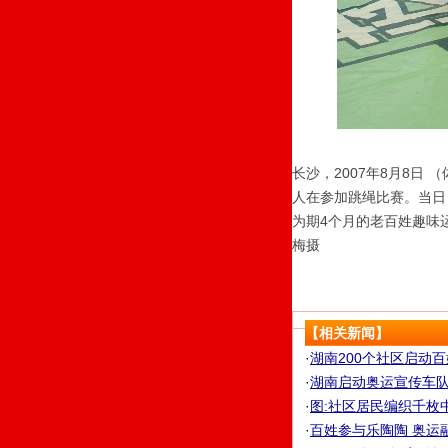
长沙，2007年8月8日
人在参加跳绳比赛。当日
为期4个月的老百姓趣味
梅摄
【相关新闻】
·
湖南200个社区启动
·
湖南启动奥运宣传车
·
图:社区居民编织千枚
·
百姓参与乐陶陶 奥运融