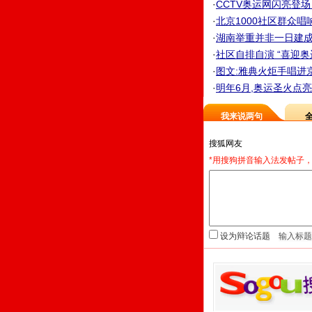
·
CCTV奥运网闪亮登场
·
北京1000社区群众唱响
·
湖南举重并非一日建成
·
社区自排自演 “喜迎奥
·
图文:雅典火炬手唱进
·
明年6月,奥运圣火点亮
我来说两句
*用搜狗拼音输入法发帖子，
设为辩论话题