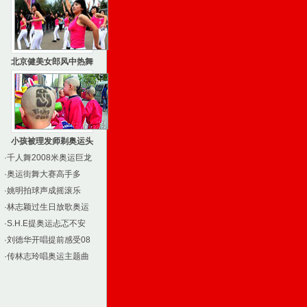
北京健美女郎风中热舞
小孩被理发师剃奥运头
·
千人舞2008米奥运巨龙
·
奥运街舞大赛高手多
·
姚明拍球声成摇滚乐
·
林志颖过生日放歌奥运
·
S.H.E提奥运忐忑不安
·
刘德华开唱提前感受08
·
传林志玲唱奥运主题曲