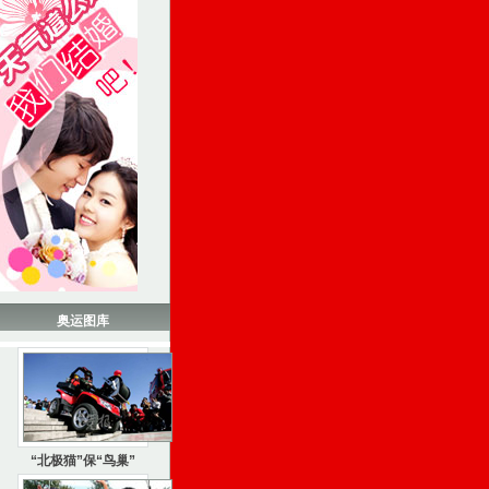
奥运图库
“北极猫”保“鸟巢”