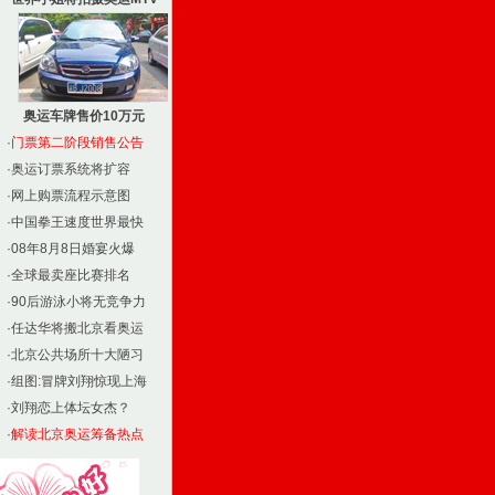
奥运车牌售价10万元
·
门票第二阶段销售公告
·
奥运订票系统将扩容
·
网上购票流程示意图
·
中国拳王速度世界最快
·
08年8月8日婚宴火爆
·
全球最卖座比赛排名
·
90后游泳小将无竞争力
·
任达华将搬北京看奥运
·
北京公共场所十大陋习
·
组图:冒牌刘翔惊现上海
·
刘翔恋上体坛女杰？
·
解读北京奥运筹备热点