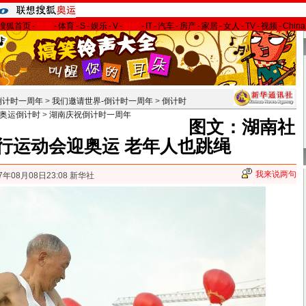
搜狐首页
-
新闻
-
体育
-
S
-
娱乐
-
V
-
财经
-
IT
-
汽车
-
房产
-
家居
-
女人
-
TV
-
视频
-
Chin
倒计时一周年
>
我们邀请世界-倒计时一周年
>
倒计时
奥运倒计时
>
湖南庆祝倒计时一周年
图文：湖南社
行运动会迎奥运 老年人也跳绳
我来说两句
7年08月08日23:08 新华社