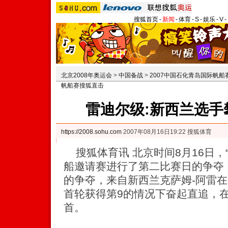
搜狐首页
-
新闻
-
体育
-
S
-
娱乐
-
V
-
北京2008年奥运会
>
中国备战
>
2007中国石化青岛国际帆船
帆船赛搜狐直击
雷迪尔级:新西兰选手
https://2008.sohu.com
2007年08月16日19:22 搜狐体育
搜狐体育讯 北京时间8月16日，“
船邀请赛进行了第二比赛日的争夺
的争夺，来自新西兰克萨姆-阿雷
首轮获得第9的情况下奋起直追，
首。