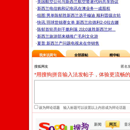
·
美国航空公司与新西兰航空签署代码共享协议
·
新西兰电信购和记电讯在澳业务一成股权
·
组图:男单陈郁胜新西兰选手穆迪 顺利晋级次轮
·
快讯:羽球世锦赛女单 新西兰欣德利2-0拉吉娜
·
陈郁首轮亮剑干脆利落 2比0速胜新西兰对...
·
新西兰旅游部来穗推广毛利文化游
·
夏普:新西兰产问题电视未在华销售
我来说两句
全部跟帖
精华帖
匿名
*用搜狗拼音输入法发帖子，体验更流畅的
设为辩论话题
新闻
网页
音