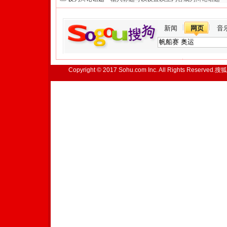
新闻
网页
音
Copyright © 2017 Sohu.com Inc. All Rights Reserved