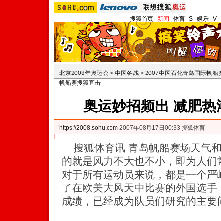
搜狐首页
-
新闻
-
体育
-
S
-
娱乐
-
V
-
北京2008年奥运会
>
中国备战
>
2007中国石化青岛国际帆船
帆船赛搜狐直击
奥运妙招频出 减肥热
https://2008.sohu.com
2007年08月17日00:33 搜狐体育
搜狐体育讯 青岛帆船赛场天气和
的就是风力不大也不小，即为人们
对于所有运动员来说，都是一个严
了在欧美大风天中比赛的外国选手
成绩，已经成为队员们研究的主要