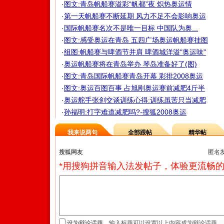
·
图文:青岛帆船赛溢彩“帆都”夜 炽热奥运情
·
第一天帆船赛不断延期 风力不足不会影响奥运
·
国际帆船赛名次不是唯一目标 中国队为奥...
·
图文:感受奥运在青岛 五四广场奥运帆船赛挂图
·
组图:帆船赛与啤酒节并肩 啤酒城洋溢"奥运味"
·
奥运帆船赛将在青岛举办 琴岛准备好了(图)
·
图文:青岛国际帆船赛青岛开幕 彩排2008奥运
·
图文:奥运百图百事 占旭刚奥运赛前减肥4斤半
·
奥运舵手张剑交谈训练心得:训练虽苦只当减肥
·
孙福明:打字难道减肥吗?-搜狐2008奥运
我来说两句
全部跟帖
精华帖
匿名
*用搜狗拼音输入法发帖子，体验更流畅的
设为辩论话题