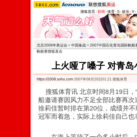
搜狐首页
-
新闻
-
体育
-
S
-
娱乐
-
V
-
北京2008年奥运会
>
中国备战
>
2007中国石化青岛国际帆船
帆船赛搜狐直击
上火哑了嗓子 对青岛
https://2008.sohu.com
2007年08月20日01:21 搜狐体育
搜狐体育讯 北京时间8月19日，“
船邀请赛因风力不足全部比赛再次
徐莉佳暂时排在第20位，成绩并
冠军而着急，实际上徐莉佳自己也
在海上等待了一个多小时后，由