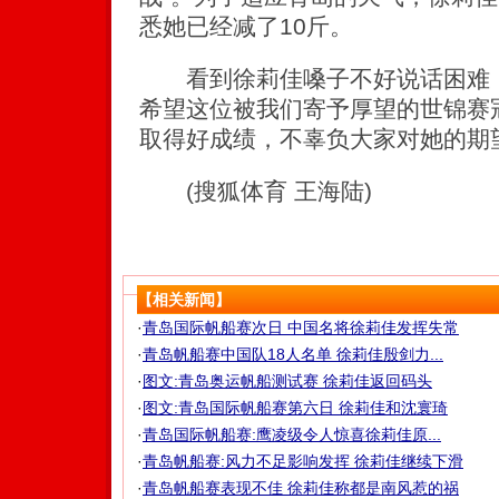
悉她已经减了10斤。
看到徐莉佳嗓子不好说话困难，
希望这位被我们寄予厚望的世锦赛
取得好成绩，不辜负大家对她的期
(搜狐体育 王海陆)
【相关新闻】
·
青岛国际帆船赛次日 中国名将徐莉佳发挥失常
·
青岛帆船赛中国队18人名单 徐莉佳殷剑力...
·
图文:青岛奥运帆船测试赛 徐莉佳返回码头
·
图文:青岛国际帆船赛第六日 徐莉佳和沈寰琦
·
青岛国际帆船赛:鹰凌级令人惊喜徐莉佳原...
·
青岛帆船赛:风力不足影响发挥 徐莉佳继续下滑
·
青岛帆船赛表现不佳 徐莉佳称都是南风惹的祸