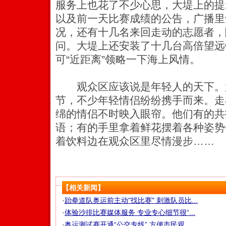
服务上也花了不少心思，大堤上的提
以及前一天比赛成绩的公告，广播里
况，还有十几名来回走动的志愿者，
问。大堤上还安装了十几台高倍望远
可“近距离”领略一下海上风情。
观众区应该说是年轻人的天下。尤
节，不少年轻情侣纷纷携手而来。走
绵的情侣不时映入眼帘。他们有的共
语；有的手里拿着鲜花摆着各种姿势
着饮料边在观众区里尽情漫步……
【相关新闻】
·
跆拳道队奥运前主动"找比赛" 刺激队员比...
·
体验沙排比赛媒体服务 专业专心细节很“...
·
奥运测试赛开通“公交专线” 方便市民观...