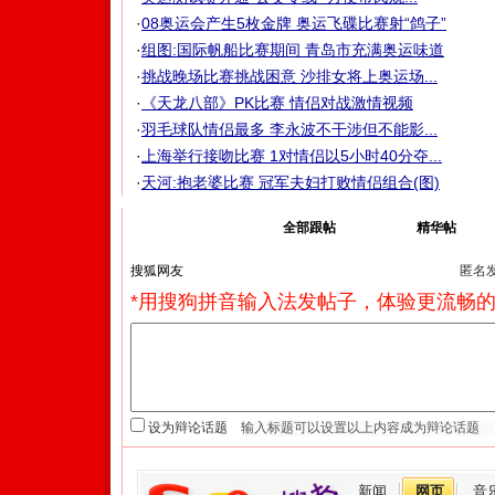
·
08奥运会产生5枚金牌 奥运飞碟比赛射“鸽子”
·
组图:国际帆船比赛期间 青岛市充满奥运味道
·
挑战晚场比赛挑战困意 沙排女将上奥运场...
·
《天龙八部》PK比赛 情侣对战激情视频
·
羽毛球队情侣最多 李永波不干涉但不能影...
·
上海举行接吻比赛 1对情侣以5小时40分夺...
·
天河:抱老婆比赛 冠军夫妇打败情侣组合(图)
我来说两句
全部跟帖
精华帖
匿名
*用搜狗拼音输入法发帖子，体验更流畅的
设为辩论话题
新闻
网页
音