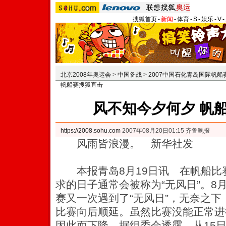
搜狐首页
-
新闻
-
体育
-
S
-
娱乐
-
V
-
北京2008年奥运会
>
中国备战
>
2007中国石化青岛国际帆船
帆船赛搜狐直击
风不知今夕何夕 帆
https://2008.sohu.com
2007年08月20日01:15 齐鲁晚报
风雨皆浪漫。 新华社发
本报青岛8月19日讯 在帆船比
求的日子通常会被称为“无风日”。8月
赛又一次遇到了“无风日”，无奈之
比赛向后顺延。
虽然比赛没能正常进
因此而下降，据组委会透露，从15