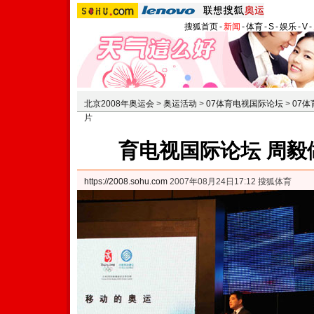
搜狐首页
-
新闻
-
体育
-
S
-
娱乐
-
V
-
北京2008年奥运会
>
奥运活动
>
07体育电视国际论坛
>
07
片
育电视国际论坛 周毅
https://2008.sohu.com
2007年08月24日17:12 搜狐体育