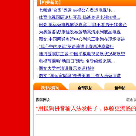
【相关新闻】
·
七频道“合围”奥运 央视公布奥运电视转...
·
体育电视国际论坛开幕 畅谈奥运电视转播...
·
田亮:奥运做电视解说嘉宾 可能不看男子10米台
·
为奥运备战!康佳发布运动高清系列液晶电视
·
图文:中国网通奥运中心副总工张翎在现场演讲
·
“我心中的奥运”英语演讲比赛总决赛举行
·
陆刃波演讲主题:中国平板电视发展状况与展望
·
电视节启动“动画日”活动 名导纷纷来演...
·
图文大学生演讲展示奥运精神
·
图文:“奥运家庭游”走进美国 工作人员做演讲
我来说两句
全部跟帖
精华帖
匿名
*用搜狗拼音输入法发帖子，体验更流畅的