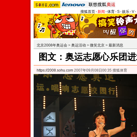
搜狐首页
-
新闻
-
体育
-
S
-
娱乐
-
V
-
北京2008年奥运会
>
奥运活动
>
微笑北京
>
最新消息
图文：奥运志愿心乐团
https://2008.sohu.com
2007年09月08日00:35 搜狐体育