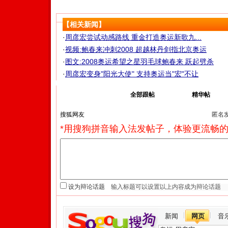
【相关新闻】
·
周彦宏尝试动感路线 重金打造奥运新歌九...
·
视频:鲍春来冲刺2008 超越林丹剑指北京奥运
·
图文:2008奥运希望之星羽毛球鲍春来 跃起劈杀
·
周彦宏变身"阳光大使" 支持奥运当"宏"不让
我来说两句
全部跟帖
精华帖
匿名
*用搜狗拼音输入法发帖子，体验更流畅的
设为辩论话题
新闻
网页
音