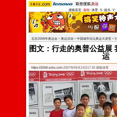
搜狐首页
-
新闻
-
体育
-
S
-
娱乐
-
V
-
北京2008年奥运会
>
奥运活动
>
中国城市论坛奥运大讲堂
>
图文：行走的奥普公益展 
运
https://2008.sohu.com
2007年09月14日17:35 搜狐体育