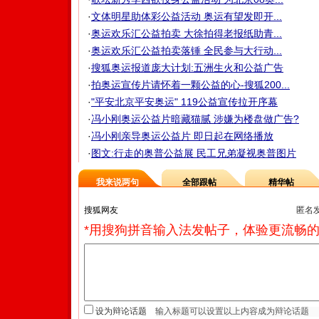
·
文体明星助体彩公益活动 奥运有望发即开...
·
奥运欢乐汇公益拍卖 大徐拍得老报纸助青...
·
奥运欢乐汇公益拍卖落锤 全民参与大行动...
·
搜狐奥运报道庞大计划:五洲生火和公益广告
·
拍奥运宣传片请怀着一颗公益的心-搜狐200...
·
"平安北京平安奥运" 119公益宣传拉开序幕
·
冯小刚奥运公益片暗藏猫腻 涉嫌为楼盘做广告?
·
冯小刚亲导奥运公益片 即日起在网络播放
·
图文:行走的奥普公益展 民工兄弟凝视奥普图片
我来说两句
全部跟帖
精华帖
匿名
*用搜狗拼音输入法发帖子，体验更流畅的
设为辩论话题