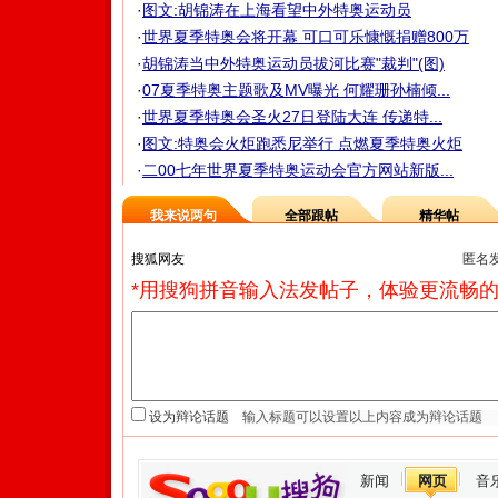
·
图文:胡锦涛在上海看望中外特奥运动员
·
世界夏季特奥会将开幕 可口可乐慷慨捐赠800万
·
胡锦涛当中外特奥运动员拔河比赛"裁判"(图)
·
07夏季特奥主题歌及MV曝光 何耀珊孙楠倾...
·
世界夏季特奥会圣火27日登陆大连 传递特...
·
图文:特奥会火炬跑悉尼举行 点燃夏季特奥火炬
·
二00七年世界夏季特奥运动会官方网站新版...
我来说两句
全部跟帖
精华帖
匿名
*用搜狗拼音输入法发帖子，体验更流畅的
设为辩论话题
新闻
网页
音