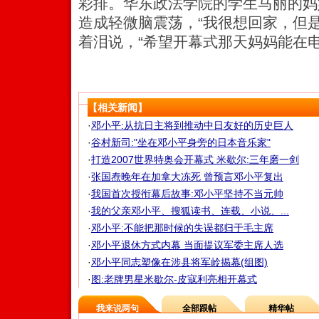
彩排。华东政法学院的学生马丽的妈
造成轻微脑震荡，“我很想回家，但
着泪说，“希望开幕式那天妈妈能在电
【相关新闻】
·
邓小平:从抗日主将到推动中日友好的历史巨人
·
谷村新司:"坐在邓小平身旁的日本音乐家"
·
打造2007世界特奥会开幕式 米歇尔:三年磨一剑
·
张国焘晚年在加拿大冻死 曾预言邓小平复出
·
我国首次授衔幕后故事:邓小平坚持不当元帅
·
我的父亲邓小平、搜狐读书、连载、小说、...
·
邓小平:不能把那时候的失误都归于毛主席
·
邓小平退休方式内幕 当面提议军委主席人选
·
邓小平同志塑像在涉县将军岭揭幕(组图)
·
图:老牌男星米歇尔-皮寇利亮相开幕式
我来说两句
全部跟帖
精华帖