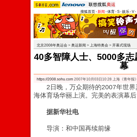
搜狐首页
-
新闻
-
体育
-
S
-
娱乐
-
V
-
北京2008年奥运会
>
奥运新闻
>
上海特奥会
>
开幕式现场
40多智障人士、5000多
幕
https://2008.sohu.com
2007年10月03日10:28 上海《青年报
2日晚，万众期待的2007年世界
海体育场华丽上演。完美的表演幕后
据新华社电
导演：和中国再续前缘