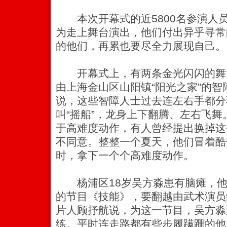
本次开幕式的近5800名参演人员
为走上舞台演出，他们付出异乎寻常
的他们，再累也要尽全力展现自己。
开幕式上，有两条金光闪闪的舞
由上海金山区山阳镇“阳光之家”的
说，这些智障人士过去连左右手都分
叫“摇船”，龙身上下翻腾、左右飞
于高难度动作，有人曾经提出换掉这
不同意。整整一个夏天，他们冒着酷
时，拿下一个个高难度动作。
杨浦区18岁吴方淼患有脑瘫，他
的节目《技能》，要翻越由武术演员
片人顾抒航说，为这一节目，吴方淼
练。平时连走路都有些步履蹒跚的他