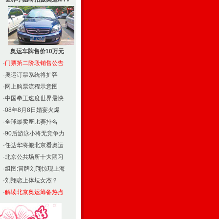
奥运车牌售价10万元
·
门票第二阶段销售公告
·
奥运订票系统将扩容
·
网上购票流程示意图
·
中国拳王速度世界最快
·
08年8月8日婚宴火爆
·
全球最卖座比赛排名
·
90后游泳小将无竞争力
·
任达华将搬北京看奥运
·
北京公共场所十大陋习
·
组图:冒牌刘翔惊现上海
·
刘翔恋上体坛女杰？
·
解读北京奥运筹备热点