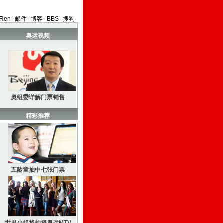
aRen
-
邮件
-
博客
-
BBS
-
搜狗
奥运视频
奥组委详解门票销售
精彩推荐
五龄童抽中七张门票
世界小姐将拍摄奥运MTV