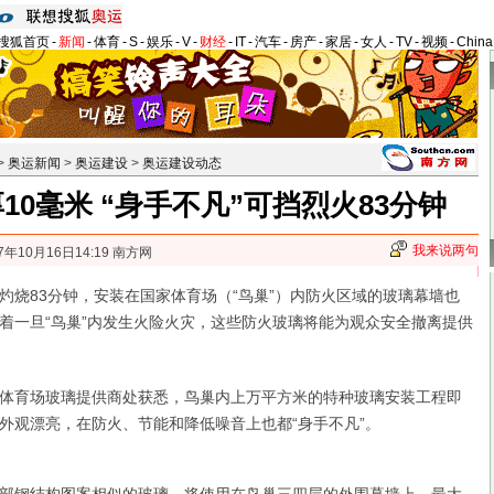
搜狐首页
-
新闻
-
体育
-
S
-
娱乐
-
V
-
财经
-
IT
-
汽车
-
房产
-
家居
-
女人
-
TV
-
视频
-
Chin
>
奥运新闻
>
奥运建设
>
奥运建设动态
10毫米 “身手不凡”可挡烈火83分钟
我来说两句
7年10月16日14:19 南方网
83分钟，安装在国家体育场（“鸟巢”）内防火区域的玻璃幕墙也
着一旦“鸟巢”内发生火险火灾，这些防火玻璃将能为观众安全撤离提供
育场玻璃提供商处获悉，鸟巢内上万平方米的特种玻璃安装工程即
外观漂亮，在防火、节能和降低噪音上也都“身手不凡”。