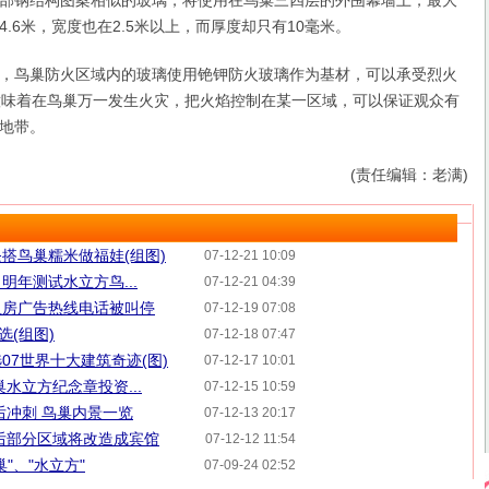
钢结构图案相似的玻璃，将使用在鸟巢三四层的外围幕墙上，最大
.6米，宽度也在2.5米以上，而厚度却只有10毫米。
鸟巢防火区域内的玻璃使用铯钾防火玻璃作为基材，可以承受烈火
意味着在鸟巢万一发生火灾，把火焰控制在某一区域，可以保证观众有
地带。
(责任编辑：老满)
条搭鸟巢糯米做福娃(组图)
07-12-21 10:09
明年测试水立方鸟...
07-12-21 04:39
规租房广告热线电话被叫停
07-12-19 07:08
选(组图)
07-12-18 07:47
07世界十大建筑奇迹(图)
07-12-17 10:01
水立方纪念章投资...
07-12-15 10:59
后冲刺 鸟巢内景一览
07-12-13 20:17
后部分区域将改造成宾馆
07-12-12 11:54
"、"水立方"
07-09-24 02:52