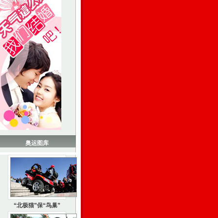
奥运图库
“北极猫”保“鸟巢”