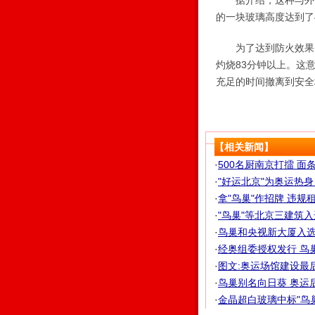
据介绍，这种与外部
的一块玻璃高度达到了4
为了达到防火效果，
灼烧83分钟以上。这
充足的时间撤离到安全
【相关新闻】
·
500名厨南京打擂 面
·
"好运北京"为奥运热身 
·
拿"鸟巢"作招牌 违
·
"鸟巢"等北京三建筑入
·
鸟巢和央视新大厦入选
·
经奥组委授权发行 鸟巢
·
图文:奥运场馆建设最
·
鸟巢别名向日葵 奥运
·
金晶超白玻璃中标"鸟巢