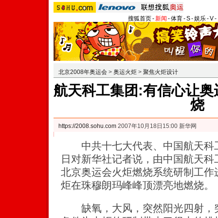
搜狐首页
-
新闻
-
体育
-
S
-
娱乐
-
V
-
北京2008年奥运会
>
奥运火炬
>
聚焦火炬设计
航天科工集团:有信心让奥
烧
https://2008.sohu.com
2007年10月18日15:00 新华网
中共十七大代表、中国航天科工
日对新华社记者说，由中国航天科工
北京奥运会火炬燃烧系统研制工作
炬在珠穆朗玛峰峰顶漂亮地燃烧。
缺氧，大风，突然阳光四射，突