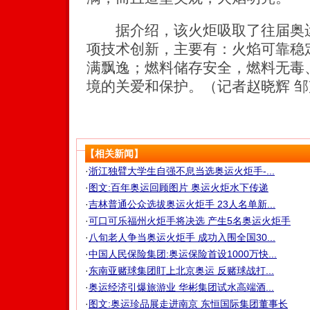
据介绍，该火炬吸取了往届奥运
项技术创新，主要有：火焰可靠稳
满飘逸；燃料储存安全，燃料无毒
境的关爱和保护。（记者赵晓辉 
【相关新闻】
·
浙江独臂大学生自强不息当选奥运火炬手-...
·
图文:百年奥运回顾图片 奥运火炬水下传递
·
吉林普通公众选拔奥运火炬手 23人名单新...
·
可口可乐福州火炬手将决选 产生5名奥运火炬手
·
八旬老人争当奥运火炬手 成功入围全国30...
·
中国人民保险集团:奥运保险首设1000万快...
·
东南亚赌球集团盯上北京奥运 反赌球战打...
·
奥运经济引爆旅游业 华彬集团试水高端酒...
·
图文:奥运珍品展走进南京 东恒国际集团董事长