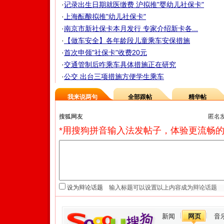
·
记录出生日期就医缴费 沪拟推"婴幼儿社保卡"
·
上海酝酿拟推"幼儿社保卡"
·
南京市新社保卡本月发行 专家介绍新卡各...
·
【做车安全】各年龄段儿童乘车安保措施
·
首次申领"社保卡"收费20元
·
交通管制后咋乘车具体措施正在研究
·
公交 出台三项措施方便学生乘车
我来说两句
全部跟帖
精华帖
匿名
*用搜狗拼音输入法发帖子，体验更流畅的
设为辩论话题
新闻
网页
音