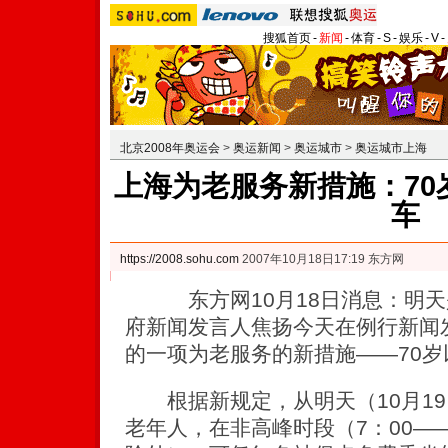
搜狐首页
-
新闻
-
体育
-
S
-
娱乐
-
V
-
北京2008年奥运会
>
奥运新闻
>
奥运城市
>
奥运城市上海
上海为老服务新措施：70
车
https://2008.sohu.com
2007年10月18日17:19 东方网
东方网10月18日消息：明天是
府新闻发言人焦扬今天在例行新闻
的一项为老服务的新措施——70
根据新规定，从明天（10月19
老年人，在非高峰时段（7：00——9