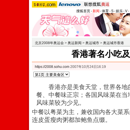
搜狐首页
-
新闻
-
体育
-
S
-
娱乐
-
V
-
北京2008年奥运会
>
奥运新闻
>
奥运城市
>
奥运城市香港
香港著名小吃
https://2008.sohu.com
2007年10月24日16:19
香港亦是美食天堂，世界各地的
餐、中餐味正宗；各国风味菜在当
风味菜较为少见。
中餐以粤菜为主，兼收国内各大菜系
连皮蛋瘦肉粥都加鲍鱼点缀。