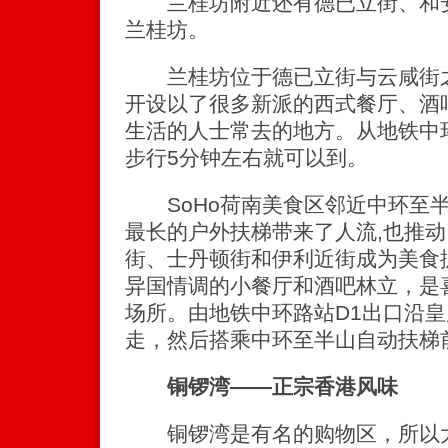
兰桂坊附近还有德已立街、和安
兰桂坊。
兰桂坊位于德已立街与云咸街之
开设以了很多新派的西式餐厅、酒
生活的人士常去的地方。从地铁中
步行5分钟左右就可以到。
SoHo荷南美食区邻近中环至半
最长的户外扶梯带来了人流,也推动
街、士丹顿街和伊利近街成为美食
异国情调的小餐厅和酒吧林立，是
场所。由地铁中环路站D1出口沿
走，然后搭乘中环至半山自动扶梯
铜锣湾——正宗香港风味
铜锣湾是有名的购物区，所以大