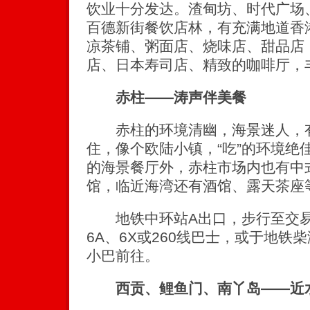
饮业十分发达。渣甸坊、时代广场
百德新街餐饮店林，有充满地道香
凉茶铺、粥面店、烧味店、甜品店
店、日本寿司店、精致的咖啡厅，
赤柱——涛声伴美餐
赤柱的环境清幽，海景迷人，有
住，像个欧陆小镇，“吃”的环境绝
的海景餐厅外，赤柱市场内也有中
馆，临近海湾还有酒馆、露天茶座
地铁中环站A出口，步行至交易
6A、6X或260线巴士，或于地铁
小巴前往。
西贡、鲤鱼门、南丫岛——近