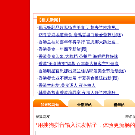
【相关新闻】
·
郑元畅郭品超逛街尝美食 计划去兰桂坊见...
·
访寻香港地道美食 唐禹哲坦白最爱菠萝油(图)
·
香港兰桂坊嘉年华将举行 官恩娜大跳肚皮...
·
香港美食一年四季新鲜[图]
·
香港美食印象:大牌档 茶餐厅 海鲜样样好味
·
香港"美食博览"揭幕 百年老店抢客主打健康
·
香港明星官恩娜出席兰桂坊啤酒美食节活动(图)
·
香港餐饮业不断发展 华夏美食推陈出新(图)
·
香港兰桂坊:美食诱人 夜色撩人
·
韩星高贤贞香港演罪案 夜深人静兰桂坊狂...
我来说两句
全部跟帖
精华帖
匿名
*用搜狗拼音输入法发帖子，体验更流畅的