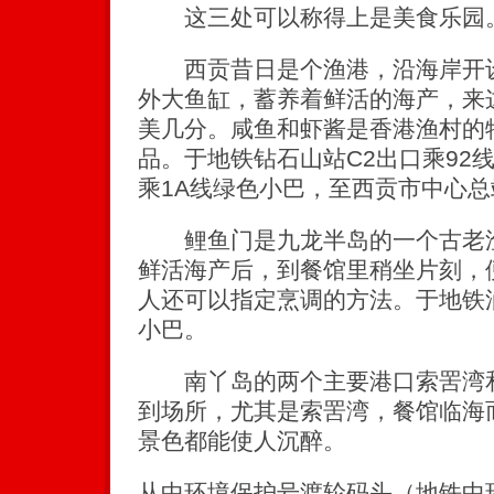
这三处可以称得上是美食乐园
西贡昔日是个渔港，沿海岸开设
外大鱼缸，蓄养着鲜活的海产，来
美几分。咸鱼和虾酱是香港渔村的
品。于地铁钻石山站C2出口乘92
乘1A线绿色小巴，至西贡市中心
鲤鱼门是九龙半岛的一个古老渔
鲜活海产后，到餐馆里稍坐片刻，
人还可以指定烹调的方法。于地铁油
小巴。
南丫岛的两个主要港口索罟湾和
到场所，尤其是索罟湾，餐馆临海
景色都能使人沉醉。
从中环境保护号渡轮码头（地铁中