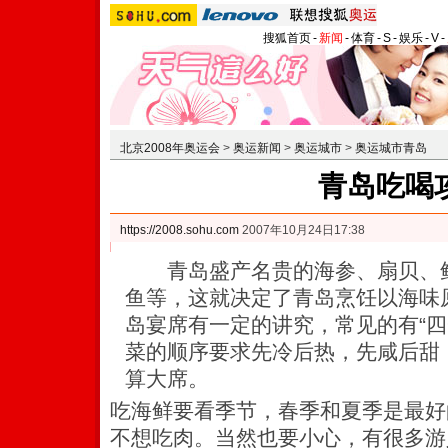
搜狐首页
-
新闻
-
体育
-
S
-
娱乐
-
V
-
北京2008年奥运会
>
奥运新闻
>
奥运城市
>
奥运城市青岛
青岛吃喝
https://2008.sohu.com
2007年10月24日17:38
青岛盛产名贵的海参、扇贝、鲍
鱼等，这就决定了青岛烹饪以海味
岛宴席有一定的讲究，常见的有“四
菜的顺序要求先冷后热，先咸后甜
算大席。
吃海鲜要看季节，春季和夏季是最好
不想吃肉。当然也要小心，有很多游