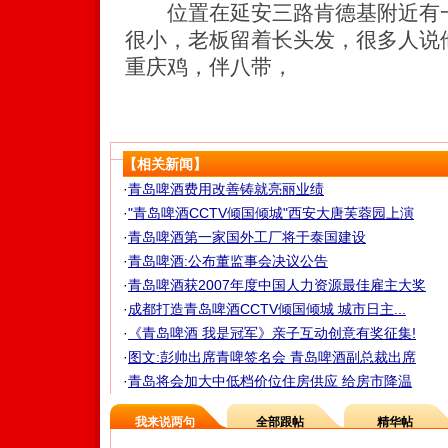
位置在延安三路肯德基附近有一
很小，老板留着长头发，很多人说
重庆鸡，伴八带，
【相关新闻】
·
青岛啤酒费用改善铸就亮丽业绩
·
"青岛啤酒CCTV倾国倾城"西安大唐芙蓉园上演
·
青岛啤酒第一家国外工厂将于泰国建设
·
青岛啤酒:公布董监事会决议公告
·
青岛啤酒获2007年度中国人力资源最佳雇主大奖
·
成都打造青岛啤酒CCTV倾国倾城 城市日主...
·
《青岛啤酒 我是冠军》亲子互动创意有奖征集!
·
图文:彭帅出席青啤签名会 青岛啤酒副总裁出席
·
青岛将会加大中低档价位住房供应 给房市降温
我来说两句
全部跟帖
精华帖