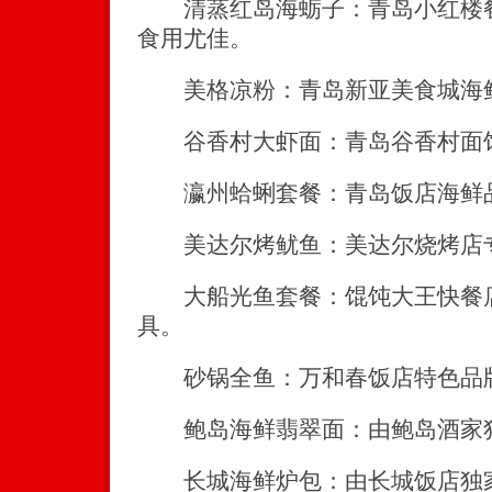
清蒸红岛海蛎子：青岛小红楼餐
食用尤佳。
美格凉粉：青岛新亚美食城海
谷香村大虾面：青岛谷香村面
瀛州蛤蜊套餐：青岛饭店海鲜
美达尔烤鱿鱼：美达尔烧烤店
大船光鱼套餐：馄饨大王快餐店
具。
砂锅全鱼：万和春饭店特色品
鲍岛海鲜翡翠面：由鲍岛酒家
长城海鲜炉包：由长城饭店独家