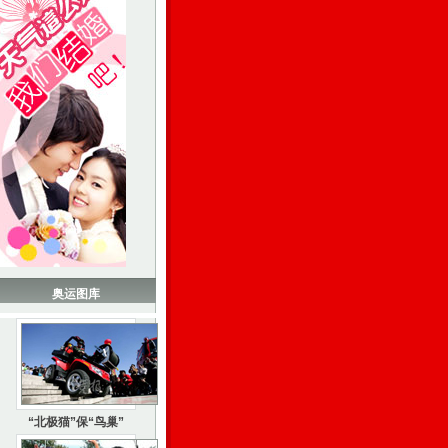
奥运图库
“北极猫”保“鸟巢”