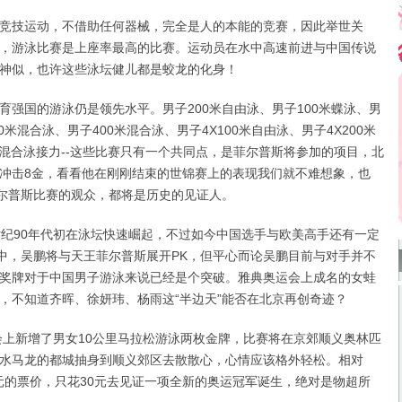
技运动，不借助任何器械，完全是人的本能的竞赛，因此举世关
，游泳比赛是上座率最高的比赛。运动员在水中高速前进与中国传说
神似，也许这些泳坛健儿都是蛟龙的化身！
国的游泳仍是领先水平。男子200米自由泳、男子100米蝶泳、男
0米混合泳、男子400米混合泳、男子4X100米自由泳、男子4X200米
0米混合泳接力--这些比赛只有一个共同点，是菲尔普斯将参加的项目，北
冲击8金，看看他在刚刚结束的世锦赛上的表现我们就不难想象，也
菲尔普斯比赛的观众，都将是历史的见证人。
90年代初在泳坛快速崛起，不过如今中国选手与欧美高手还有一定
泳中，吴鹏将与天王菲尔普斯展开PK，但平心而论吴鹏目前与对手并不
奖牌对于中国男子游泳来说已经是个突破。雅典奥运会上成名的女蛙
，不知道齐晖、徐妍玮、杨雨这“半边天”能否在北京再创奇迹？
上新增了男女10公里马拉松游泳两枚金牌，比赛将在京郊顺义奥林匹
水马龙的都城抽身到顺义郊区去散散心，心情应该格外轻松。相对
00元的票价，只花30元去见证一项全新的奥运冠军诞生，绝对是物超所