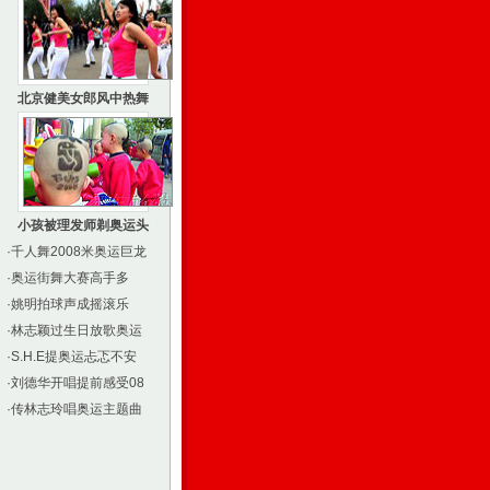
北京健美女郎风中热舞
小孩被理发师剃奥运头
·
千人舞2008米奥运巨龙
·
奥运街舞大赛高手多
·
姚明拍球声成摇滚乐
·
林志颖过生日放歌奥运
·
S.H.E提奥运忐忑不安
·
刘德华开唱提前感受08
·
传林志玲唱奥运主题曲