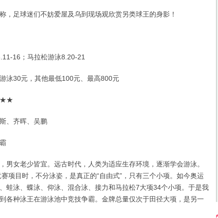
，足球迷们不妨爱屋及乌到现场观欣赏另类球王的身影！
1-16；马拉松游泳8.20-21
30元，其他最低100元、最高800元
★★
斯、齐晖、吴鹏
霸
男女老少皆宜。远古时代，人类为适应生存环境，逐渐学会游泳。
会竞赛项目时，不分泳姿，是真正的“自由式”，只有三个小项。如今奥运
、蛙泳、蝶泳、仰泳、混合泳、接力和马拉松7大项34个小项。于是我
到各种泳王在游泳池中竞技争霸。金牌总量仅次于田径大项，是另一