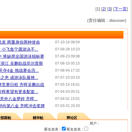
[1] [
2
] [
3
] [
下一页
]
(责任编辑：discover)
代表 两重身份两种使命
07-10-16 08:04
小飞鱼宁愿游泳不...
07-09-28 10:23
中 将缺席全国游泳锦标赛
07-09-23 09:08
浙江 吴鹏欲战菲尔普斯
07-08-10 05:15
夺4金 挑战赛会历...
07-08-04 17:32
患 成游泳队最挫...
07-07-10 03:10
赛竞赛日程 齐晖吴鹏出战
07-05-14 18:01
晖希望有更多配套...
07-04-03 05:51
意外八金梦碎 齐晖...
07-04-01 15:01
斯冲向第八金 齐晖冲击奖牌
07-03-31 20:20
全部跟帖
精华帖
辩论区
用户：
匿名发表：
匿名发表：