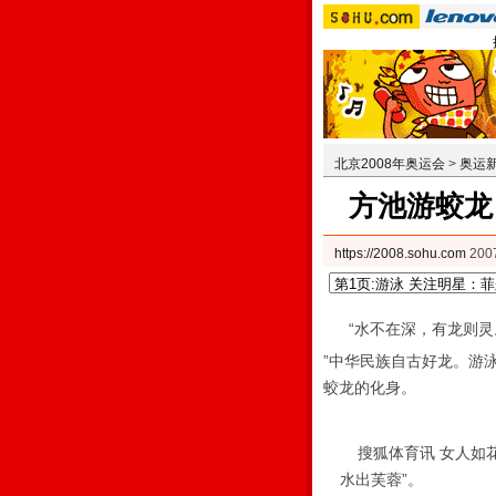
北京2008年奥运会
>
奥运
方池游蛟龙
https://2008.sohu.com
200
“水不在深，有龙则灵
”中华民族自古好龙。游
蛟龙的化身。
搜狐体育讯 女人如花
水出芙蓉”。