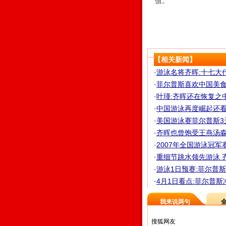
值。
【相关新闻】
·
游泳名将齐晖:十七大
·
菲尔普斯喜欢中国美食 
·
叶瑾:齐晖还在恢复之
·
中国游泳再度崛起还看
·
美国游泳赛菲尔普斯3天
·
齐晖也曾饱受王燕汤淼之
·
2007年全国游泳冠军
·
重细节跳水领先游泳 齐
·
游泳1日预赛:菲尔普斯
·
4月1日看点:菲尔普
我来说两句