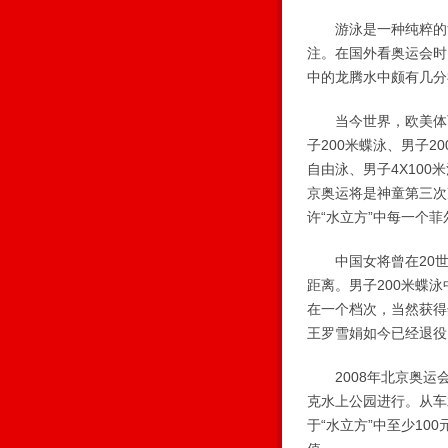
游泳是一种纯粹的竞
注。在国外看奥运会时
中的龙腾水中颇有几分
当今世界，欧美体育强
子200米蝶泳、男子20
自由泳、男子4X10
京奥运将是神童第三次
许“水立方”中每一个
中国女将曾在20世纪
距离。男子200米蝶
在一个档次，当然获得
王罗雪娟如今已经退役
2008年北京奥运会
克水上公园进行。从车
于“水立方”中至少1