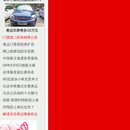
奥运车牌售价10万元
·
门票第二阶段销售公告
·
奥运订票系统将扩容
·
网上购票流程示意图
·
中国拳王速度世界最快
·
08年8月8日婚宴火爆
·
全球最卖座比赛排名
·
90后游泳小将无竞争力
·
任达华将搬北京看奥运
·
北京公共场所十大陋习
·
组图:冒牌刘翔惊现上海
·
刘翔恋上体坛女杰？
·
解读北京奥运筹备热点