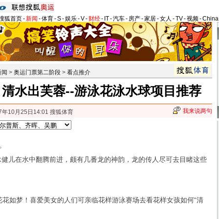
搜狐首页
-
新闻
-
体育
-
S
-
娱乐
-
V
-
财经
-
IT
-
汽车
-
房产
-
家居
-
女人
-
TV
-
视频
-
Chin
新闻
>
奥运门票第二阶段
>
看点推介
 清水出芙蓉--游泳花泳水球项目推荐
我来说两句
7年10月25日14:01 搜狐体育
。
泳健儿在水中翻腾前进，颇有几番龙的神韵，龙的传人尽可去目睹这些
花如梦！喜爱美女的人们可亲临花样游泳赛场去看花样女孩如何“清