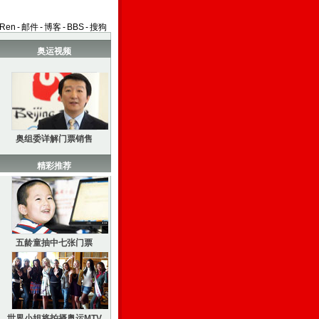
aRen
-
邮件
-
博客
-
BBS
-
搜狗
奥运视频
奥组委详解门票销售
精彩推荐
五龄童抽中七张门票
世界小姐将拍摄奥运MTV