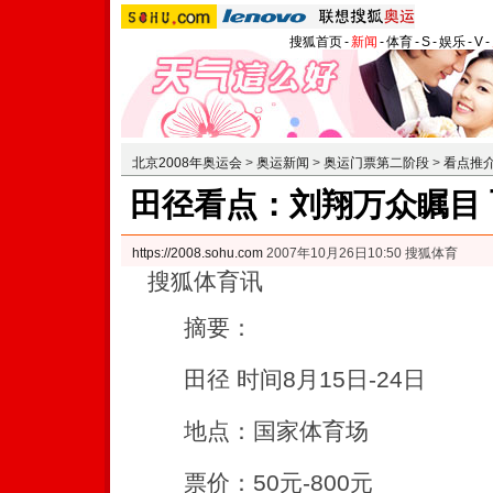
搜狐首页
-
新闻
-
体育
-
S
-
娱乐
-
V
-
北京2008年奥运会
>
奥运新闻
>
奥运门票第二阶段
>
看点推
田径看点：刘翔万众瞩目 
https://2008.sohu.com
2007年10月26日10:50 搜狐体育
搜狐体育讯
摘要：
田径 时间8月15日-24日
地点：国家体育场
票价：50元-800元