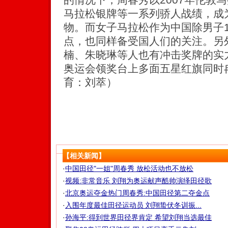
马拉松银牌等一系列骄人战绩，成
物。而女子马拉松作为中国除男子1
点，也同样备受国人们的关注。另
楠、朱晓琳等人也有冲击奖牌的实
奥运会领奖台上多面五星红旗同时
育：刘萃）
【相关新闻】
·
中国田径"一姐"周春秀 放松活动也不放松
·
视频:非常音乐 刘翔为奥运献声酷帅演绎田径歌
·
北京奥运夺金热门周春秀:中国田径第二夺金点
·
入围年度最佳田径运动员 刘翔蛰伏冬训振...
·
孙海平:得到世界田径界肯定 希望刘翔当选最佳