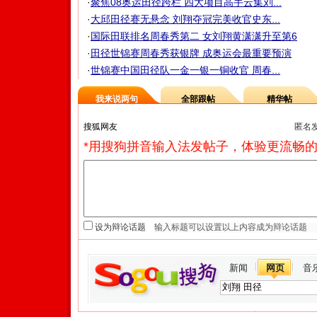
·
聚焦08奥运田径跨栏 四大项目高手云集刘...
·
大邱田径赛无悬念 刘翔夺冠完美收官史东...
·
国际田联排名周春秀第二 女刘翔黄潇潇升至第6
·
田径世锦赛周春秀获银牌 成奥运会最重要预演
·
世锦赛中国田径队一金一银一铜收官 周春...
我来说两句
全部跟帖
精华帖
匿名
*用搜狗拼音输入法发帖子，体验更流畅的
设为辩论话题
新闻
网页
音