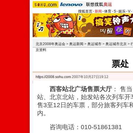
搜狐首页
-
新闻
-
体育
-
S
-
娱乐
-
V
-
北京2008年奥运会
>
奥运新闻
>
奥运城市
>
奥运城市北京
>
京资料
票处
https://2008.sohu.com
2007年10月27日19:12
西客站北广场售票大厅
： 售
站、北京北站，始发站各次列车开
售3至12日的车票，部分旅客列车
内。
咨询电话：010-51861381