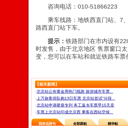
咨询电话：010-51866223
乘车线路：地铁西直门站、7、16、
路西直门站下车。
提示：
铁路部门在市内设有2
时发售，由于北京地区 售票窗口
变，您可以在车站和就近铁路车票
【相关新闻】
·
北京站公布黄金周热门线路 旅游城市车票...
·
上万旅客排队购13日车票 北京站首试"分段...
·
北京站申请硬座专列 务工返乡车票早15天卖
·
车票上北京站印成北京西 乘客在西站空候...
我来说两句
全部跟帖
精华帖