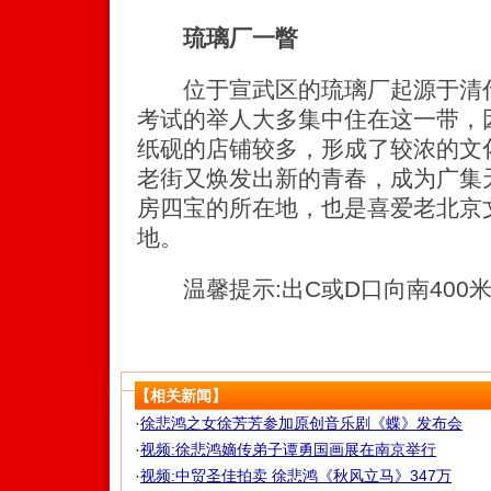
琉璃厂一瞥
位于宣武区的琉璃厂起源于清代
考试的举人大多集中住在这一带，
纸砚的店铺较多，形成了较浓的文
老街又焕发出新的青春，成为广集
房四宝的所在地，也是喜爱老北京
地。
温馨提示:出C或D口向南400
【相关新闻】
·
徐悲鸿之女徐芳芳参加原创音乐剧《蝶》发布会
·
视频:徐悲鸿嫡传弟子谭勇国画展在南京举行
·
视频:中贸圣佳拍卖 徐悲鸿《秋风立马》347万