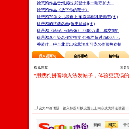
·
徐悲鸿作品贵州展出 武警十步一哨守护大...
·
徐悲鸿作品《放下你的鞭子》
·
徐悲鸿79岁女儿亲自上阵 泼墨献礼教师节(图)
·
徐悲鸿的抗战名画(侨史珍藏)(图)
·
徐悲鸿《珍妮小姐画像》 2490万港元成交(图)
·
徐悲鸿李可染名作将拍卖 估价均超过2500万元
·
香港佳士得台北展出徐悲鸿李可染名作预热春拍
我来说两句
全部跟帖
精华帖
匿名
*用搜狗拼音输入法发帖子，体验更流畅的
设为辩论话题
新闻
网页
音