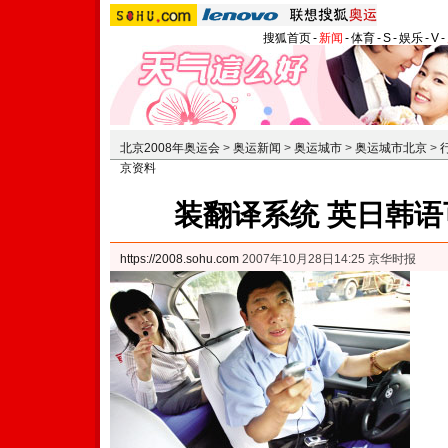
搜狐首页
-
新闻
-
体育
-
S
-
娱乐
-
V
-
北京2008年奥运会
>
奥运新闻
>
奥运城市
>
奥运城市北京
>
京资料
装翻译系统 英日韩语
https://2008.sohu.com
2007年10月28日14:25 京华时报