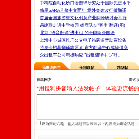
·
中科院自动化所口语翻译研究处于国际先进水平
·
韩星SARA苦修中文两年 意外突袭改行做翻译
·
首届全国旅游暨文化创意产业翻译研讨会举行
·
易建联走进中学校园 雄鹿队友"客串"翻译(图)
·
北京:"语音翻译"进出租 的哥能听外国语
·
上海中心城区推广公交电子站牌语音助盲设备
·
特奥会招募翻译志愿者 东方翻译中心成提供商
·
众出租车公司积极响应 "出租翻译中心"呼...
我来说两句
全部跟帖
精华帖
匿名
*用搜狗拼音输入法发帖子，体验更流畅的
设为辩论话题