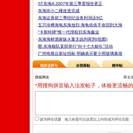
·
ST东海A:2007年第三季度报告更正
·
东海街小二楼改造完成
·
东海证券前三季经纪业务利润达9亿
·
五只珍稀海龟东海放归 海龟依依不舍回到大海
·
"卡斯特牌"惟一代理权归东海鑫业
·
东海海鲜酒家纵火案主凶判死刑(组图)
·
图:东海舰队某部举行"向十七大献礼"活动
·
广州电视台新址招标 明确表示要少用玻璃幕墙
我来说两句
全部跟帖
精华帖
匿名
*用搜狗拼音输入法发帖子，体验更流畅的
设为辩论话题