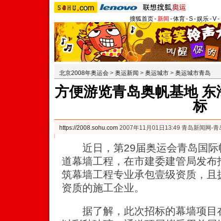
搜狐首页
-
新闻
-
体育
-
S
-
娱乐
-
V
-
北京2008年奥运会
>
奥运新闻
>
奥运城市
>
奥运城市青岛
方便游览青岛奥帆基地 东
标
https://2008.sohu.com
2007年11月01日13:49 青岛新闻网-
近日，第29届奥运会青岛国际
道幕墙工程，在市建委建管局发布
筑幕墙工程专业承包壹级资质，且
资质的施工企业。
据了解，此次招标的幕墙项目在