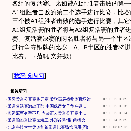
各组的复活赛。比如被A1组胜者击败的第
A1组胜者击败的第二个选手进行比赛，比
三个被A1组胜者击败的选手进行比赛，其
A1组复活赛的胜者将与A2组复活赛的胜者
赛。复活赛决赛的两名胜者将与另一个半区
进行争夺铜牌的比赛。A、B半区的胜者将
比赛。（范帆 文并摄）
[
我来说两句
]
相关新闻
·
国际柔道公开赛将开赛 柔联高层盛赞体育场馆
07-11-15 16:25
·
柔道复活赛激战正酣 中国保留女子争夺铜...
07-11-15 16:18
·
奥运冠军身手不凡 内柴正人柔道公开赛小...
07-11-15 16:14
·
柔道跆拳道比赛馆竣工 外形诠释"带"的概念
07-11-14 15:25
·
北京科技大学柔道和跆拳道比赛场馆启用(图)
07-11-08 07:12