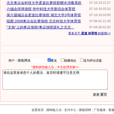
·
北京奥运会科技大学柔道比赛馆获赠水消毒系统
07-10-19 21:27
·
六城会排球场馆 华中科技大学新综合体育馆
07-10-16 03:22
·
第六届城运会柔道比赛场馆 湖北大学3号体育馆
07-10-16 03:05
·
组图:2008奥运会比赛场馆 北京科技大学体育馆
07-06-01 21:45
·
"文脉"上的奥运场馆(奥运场馆巡礼之北京...
07-04-20 01:52
更多关于
柔道 体育馆
的新闻>>
用户：
匿名
隐藏地址
设为辩论话题
*搜狗拼音输入法，中文处理专家>>
设置首页
-
搜狗输入法
-
支付中心
-
搜狐招聘
-
广告服务
-
客