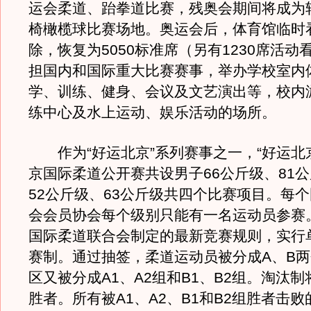
运会柔道、跆拳道比赛，残奥会期间将成为
椅橄榄球比赛场地。奥运会后，体育馆临时
除，恢复为5050标准席（另有1230席活动
担国内和国际重大比赛赛事，举办学校室内
学、训练、健身、会议及文艺演出等，校内
练中心及水上运动、娱乐活动的场所。
作为“好运北京”系列赛事之一，“好运北京”
京国际柔道公开赛共设男子66公斤级、81
52公斤级、63公斤级共四个比赛项目。每
会会员协会每个级别只能有一名运动员参赛
国际柔道联合会制定的最新竞赛规则，实行
赛制。通过抽签，柔道运动员被分成A、B
区又被分成A1、A2组和B1、B2组。淘汰
胜者。所有被A1、A2、B1和B2组胜者击