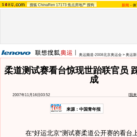
搜狐
ChinaRen
17173
焦点房地产
搜狗
新闻
-
体
奥运频道-2008北京奥运会
>
奥运新
柔道测试赛看台惊现世跆联官员 
成
2007年11月16日03:52
[
我来
来源：中国青年报
在“好运北京”测试赛柔道公开赛的看台