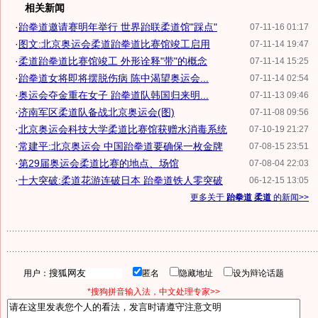
相关新闻
·
跆拳道邀请赛明年举行 世界跆联柔道馆"踩点"
07-11-16 01:17
·
图文:北京奥运会柔道跆拳道比赛馆竣工启用
07-11-14 19:47
·
柔道跆拳道比赛馆竣工 外形诠释"带"的概念
07-11-14 15:25
·
跆拳道女将即将摆脱伤病 陈中渴望奥运会...
07-11-14 02:54
·
奥运会夺金重在女子 跆拳道队韩国归来明...
07-11-13 09:46
·
济南军区柔道队备战北京奥运会(图)
07-11-08 09:56
·
北京奥运会科技大学柔道比赛馆获赠水消毒系统
07-10-19 21:27
·
常建平:北京奥运会 中国跆拳道要确保一枚金牌
07-08-15 23:51
·
第29届奥运会柔道比赛的地点、场馆
07-08-04 22:03
·
十大突破:柔道花游连破日本 跆拳道铁人零突破
06-12-15 13:05
更多关于
跆拳道 柔道
的新闻>>
用户：
匿名
隐藏地址
设为辩论话题
*搜狗拼音输入法，中文处理专家>>