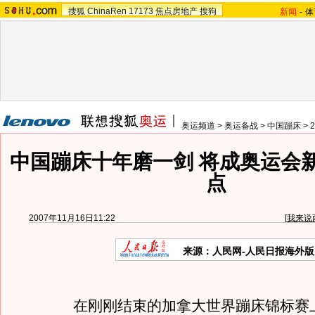
搜狐
ChinaRen
17173
焦点房地产
搜狗
新闻
-
体
奥运频道
>
奥运备战
>
中国蹦床
>
中国蹦床十年磨一剑 将成奥运会
点
2007年11月16日11:22
[
我来说
来源：人民网-人民日报海外版
在刚刚结束的加拿大世界蹦床锦标赛上