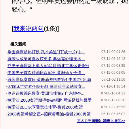
的信心。但明年奥运会仍然是一场硬战，我
轻心。”
[
我来说两句
(1条)
]
相关新闻
·
拳击蹦床趁热打铁 武术柔道"打"成一片(中...
07-11-09 04:26
·
蹦床队成绩可喜收获更多 奥运需心理技术...
07-11-06 12:12
·
夺男子蹦床网上单人冠军 叶帅北京奥运要争冠
07-11-05 08:35
·
中国男子首次获蹦床双冠王 黄珊汕女子遗...
07-11-05 02:05
·
蹦床世锦赛首日:黄珊汕资格赛第4 中国2将出局
07-11-02 11:16
·
07蹦床世锦赛今晚开战 黄珊汕夺金劲敌赛...
07-11-01 18:14
·
奥运选拔蹦床预赛-黄珊汕排第2 广东钟杏...
07-06-16 04:13
·
黄珊汕:2008奥运期望突破铜牌 网游是我的最爱
07-06-13 08:30
·
黄珊汕BLOG:享受竞技体育-搜狐2008奥运
07-01-22 15:59
·
2008奥运希望之星--蹦床黄珊汕-搜狐2008奥运
06-11-05 15:02
更多关于
黄珊汕 蹦床
的新闻>>