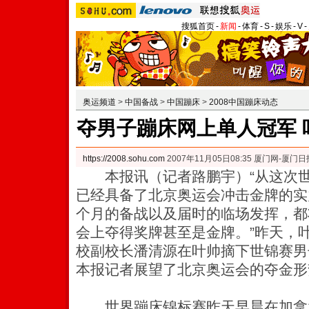
搜狐首页
-
新闻
-
体育
-
S
-
娱乐
-
V
-
奥运频道
>
中国备战
>
中国蹦床
>
2008中国蹦床动态
夺男子蹦床网上单人冠军 
https://2008.sohu.com
2007年11月05日08:35 厦门网-厦门日
本报讯（记者路鹏宇）“从这次世
已经具备了北京奥运会冲击金牌的实
个月的备战以及届时的临场发挥，都
会上夺得奖牌甚至是金牌。”昨天，
校副校长潘清源在叶帅摘下世锦赛男
本报记者展望了北京奥运会的夺金形
世界蹦床锦标赛昨天早晨在加拿